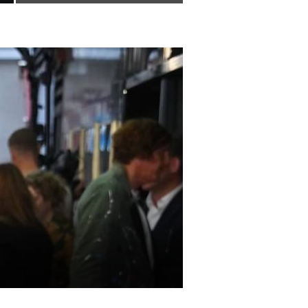
Универсиаде по
спортивному
ориентированию