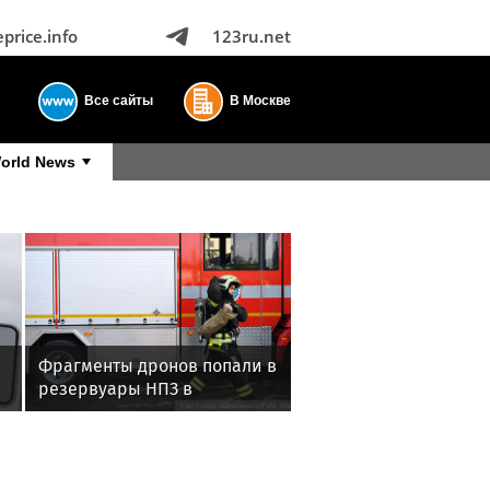
eprice.info
123ru.net
Все сайты
В Москве
orld News
Фрагменты дронов попали в
резервуары НПЗ в
Ярославской области