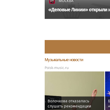
МОСКВА
«Деловые Линии» открыли н
Музыкальные новости
Poisk-music.ru
Волочкова отказалась
слушать рекомендации
«