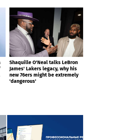
a
Shaquille O'Neal talks LeBron
f
James' Lakers legacy, why his
,
new 76ers might be extremely
'dangerous'