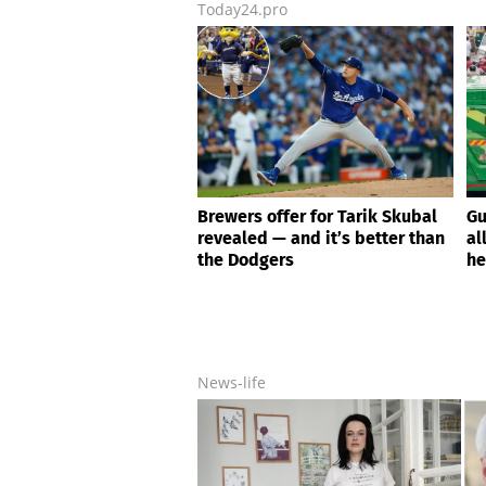
Today24.pro
Brewers offer for Tarik Skubal
Gu
revealed — and it’s better than
al
the Dodgers
he
News-life