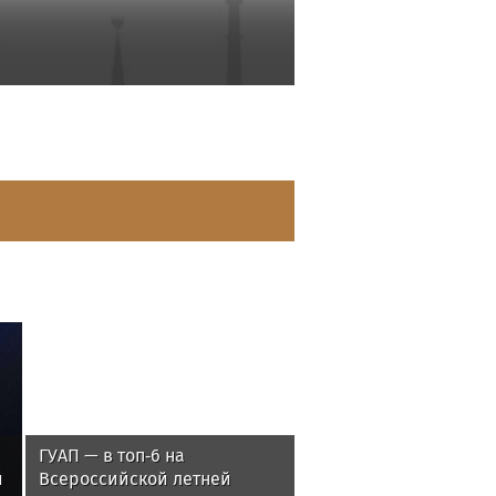
ГУАП — в топ‑6 на
й
Всероссийской летней