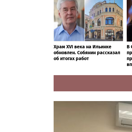
Храм XVI века на Ильинке
В 
обновлен. Собянин рассказал
п
об итогах работ
пр
в