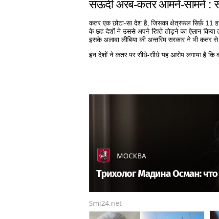
सऊदी अरब-कतर आमने-सामने : रू
कतर एक छोटा-सा देश है, जिसका क्षेत्रफल सिर्फ़ 11
के छह देशों ने उससे अपने रिश्ते तोड़ने का ऐलान किय
इसके अलावा लीबिया की अन्तरिम सरकार ने भी कतर से 
इन देशों ने कतर पर सीधे-सीधे यह आरोप लगाया है कि व
МОСКВА
Трихолог Мадина Осман: что 
Smi24.net