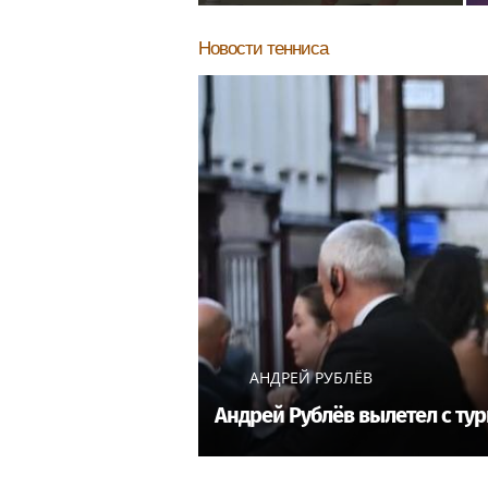
врачей после новой
о
травмы: "Слушаю сердце"
Новости тенниса
АНДРЕЙ РУБЛЁВ
Андрей Рублёв вылетел с тур