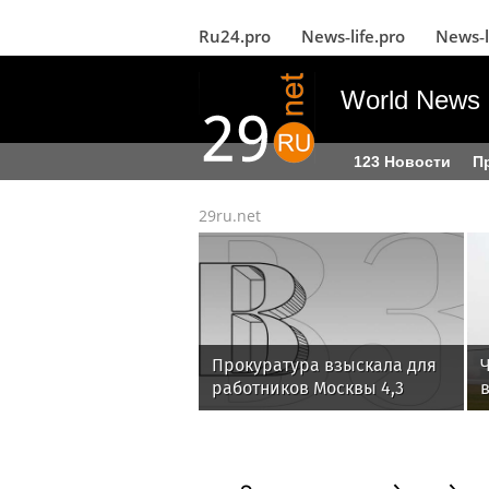
Ru24.pro
News‑life.pro
News‑l
World News i
123 Новости
П
29ru.net
Прокуратура взыскала для
работников Москвы 4,3
млрд рублей долгов по
у
зарплате