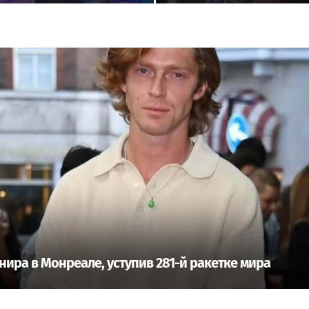
течеством» IV степени
Агузаровой
нира в Монреале, уступив 281-й ракетке мира