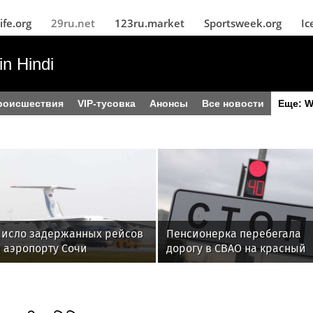
ife.org
29ru.net
123ru.market
Sportsweek.org
Ic
n Hindi
роисшествия
VIP-тусовка
Анонсы
Все новости
Еще: W
Число задержанных рейсов
Пенсионерка перебегала
в аэропорту Сочи
дорогу в СВАО на красный
величилось до 165
свет и попала под автобус