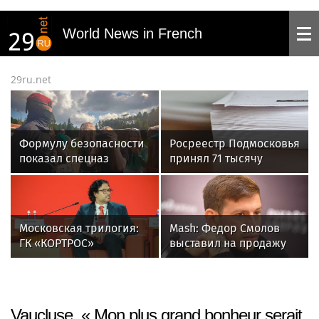
World News in French
29ru.net
Формулу безопасности
Росреестр Подмосковья
показал спецназ
принял 71 тысячу
Росгвардии юным
заявок на регистрацию
динамовцам
ипотеки за полгода
Свердловской области
Московская трилогия:
Mash: Федор Смолов
ГК «КОРТРОС»
выставил на продажу
рассказала о диалоге с
квартиру в элитном ЖК
городом через
за 150 миллионов
искусство, природу и
технологии
Vaucluse. « Mon plus grand bonheur serait