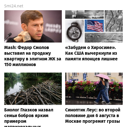
Smi24.net
Mash: Федор Смолов
«Забудем о Хиросиме».
выставил на продажу
Как США вычеркнули из
квартиру в элитном ЖК за
памяти японцев лишнее
150 миллионов
Биолог Глазков назвал
Синоптик Леус: во второй
семьи бобров ярким
половине дня 6 августа в
примером
Москве прогремят грозы
матриархальных