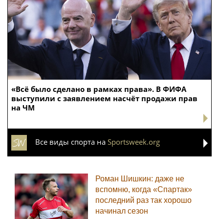
«Всё было сделано в рамках права». В ФИФА
выступили с заявлением насчёт продажи прав
на ЧМ
Все виды спорта на
Sportsweek.org
Роман Шишкин: даже не
вспомню, когда «Спартак»
последний раз так хорошо
начинал сезон