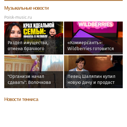
Музыкальные новости
Poisk-music.ru
Раздел имущества,
«Коммерсантъ»:
отмена брачного
Wildberries готовится
контракта и новые
запустить собственный
слухи: как живет
мессенджер
Джиган после развода с
Оксаной Самойловой
"Организм начал
Певец Шаляпин купил
сдавать": Волочкова
новую дачу и продаст
раскрыла причину
старую
отсутствия фотографий
Новости тенниса
со шпагатами