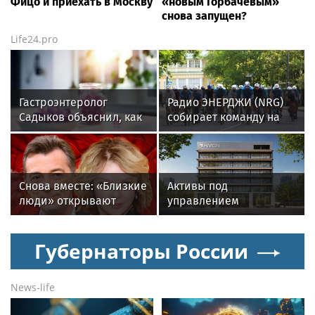
Фицо и приехать в Москву
«новым Горбачёвым»
снова запущен?
Life24.pro
Гастроэнтеролог
Радио ЭНЕРДЖИ (NRG)
Садыков объяснил, как
собирает команду на
сахар в рационе
Tour de Russie в
ускоряет изнашивание
Петербурге
тканей
Снова вместе: «Близкие
Активы под
люди» открывают
управлением
новый театральный
инвесткомпании AMCH
сезон
превысили $50 млн
Губернаторы России
News-life