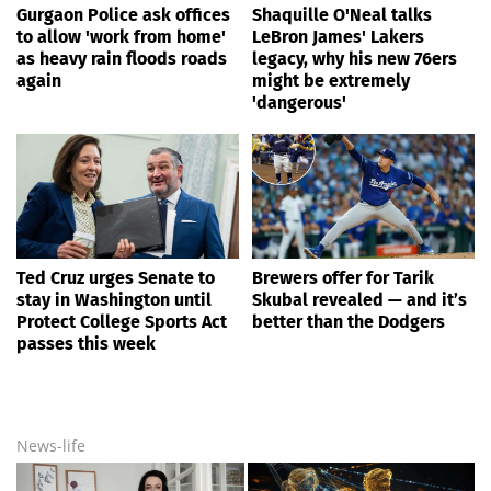
Gurgaon Police ask offices
Shaquille O'Neal talks
to allow 'work from home'
LeBron James' Lakers
as heavy rain floods roads
legacy, why his new 76ers
again
might be extremely
'dangerous'
Ted Cruz urges Senate to
Brewers offer for Tarik
stay in Washington until
Skubal revealed — and it’s
Protect College Sports Act
better than the Dodgers
passes this week
News-life