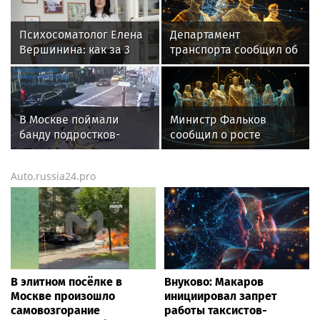
Психосоматолог Елена
Департамент
Вершинина: как за 3
транспорта сообщил об
минуты вернуть себе
увеличении
равновесие
интервалов метро в
Москве
В Москве поймали
Министр Фальков
банду подростков-
сообщил о росте
автоподставщиков
популярности вузов в
регионах России
Auto.russia24.pro
В элитном посёлке в
Внуково: Макаров
Москве произошло
инициировал запрет
самовозгорание
работы таксистов-