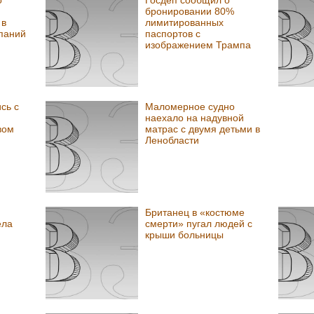
о
Госдеп сообщил о
бронировании 80%
 в
лимитированных
мпаний
паспортов с
изображением Трампа
сь с
Маломерное судно
наехало на надувной
вом
матрас с двумя детьми в
Ленобласти
Британец в «костюме
ела
смерти» пугал людей с
крыши больницы