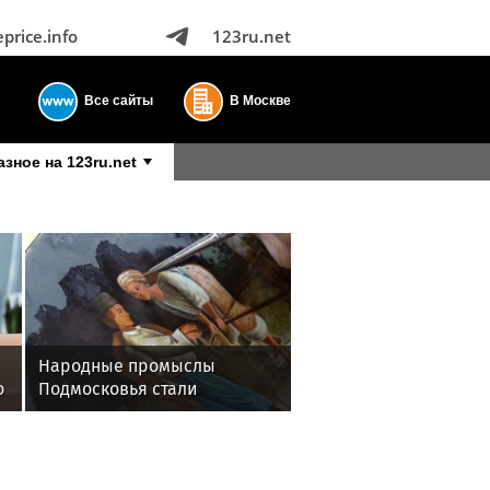
eprice.info
123ru.net
Все сайты
В Москве
азное на 123ru.net
Народные промыслы
о
Подмосковья стали
лауреатами Национальной
премии