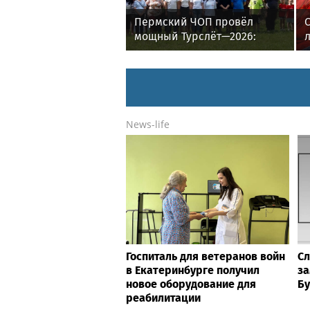
Пермский ЧОП провёл
мощный Турслёт—2026:
фото, результаты и
впечатления от
мероприятия
News-life
Госпиталь для ветеранов войн
Сл
в Екатеринбурге получил
з
новое оборудование для
Бу
реабилитации