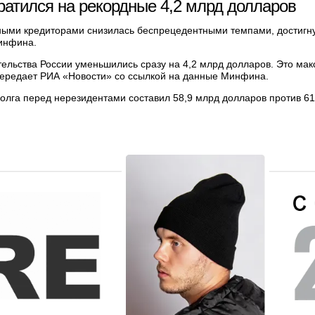
ратился на рекордные 4,2 млрд долларов
ными кредиторами снизилась беспрецедентными темпами, достигну
Минфина.
тельства России уменьшились сразу на 4,2 млрд долларов. Это ма
передает РИА «Новости» со ссылкой на данные Минфина.
олга перед нерезидентами составил 58,9 млрд долларов против 61