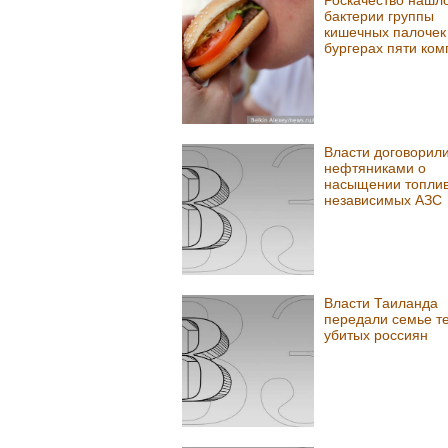
Роскачество нашл
бактерии группы
кишечных палочек
бургерах пяти ко
Власти договорили
нефтяниками о
насыщении топли
независимых АЗС
Власти Таиланда
передали семье т
убитых россиян