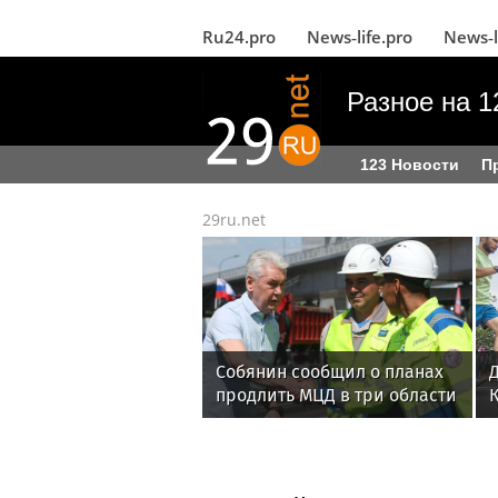
Ru24.pro
News‑life.pro
News‑l
Разное на 1
123 Новости
П
29ru.net
Собянин сообщил о планах
продлить МЦД в три области
К