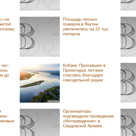
» на
Площадь лесных
кетой
пожаров в Якутии
атскому
увеличилась на 22 тыс.
гектаров
 экс-
Кобзев: Пропавшие в
роны
Приангарье летчики
ли до
спаслись благодаря
самодельной рации
и
Организаторы
сиян
подтвердили проведение
омовые
«Интервидения» в
Саудовской Аравии