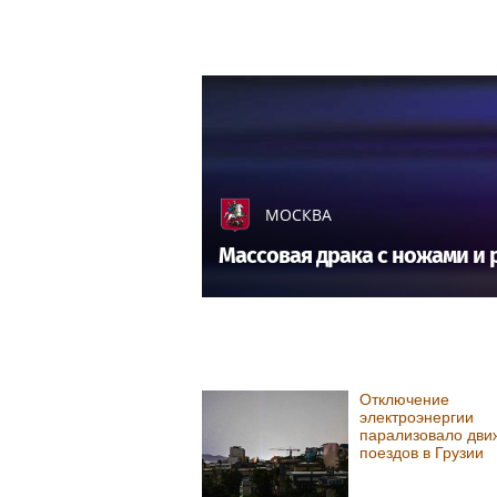
МОСКВА
Массовая драка с ножами и 
Отключение
электроэнергии
парализовало дви
поездов в Грузии