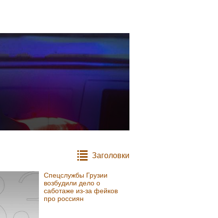
Заголовки
Спецслужбы Грузии
возбудили дело о
саботаже из-за фейков
про россиян