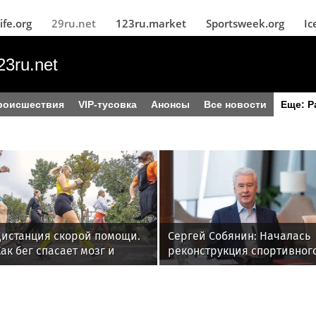
ife.org
29ru.net
123ru.market
Sportsweek.org
Ic
23ru.net
роисшествия
VIP-тусовка
Анонсы
Все новости
Еще: Р
Дистанция скорой помощи.
Сергей Собянин: Началась
ак бег спасает мозг и
реконструкция спортивног
снимает тревожность
комплекса в Крылатском