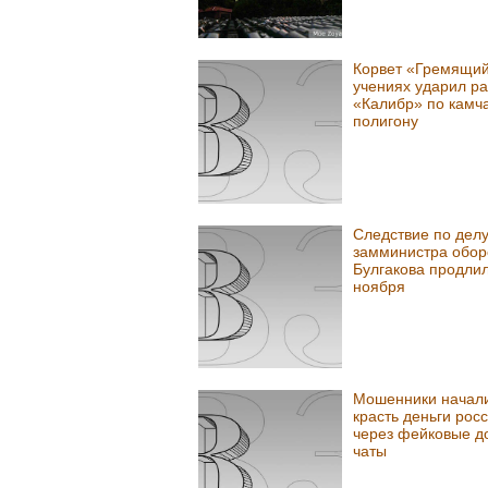
Корвет «Гремящий
учениях ударил ра
«Калибр» по камч
полигону
Следствие по делу
замминистра обо
Булгакова продли
ноября
Мошенники начал
красть деньги рос
через фейковые д
чаты