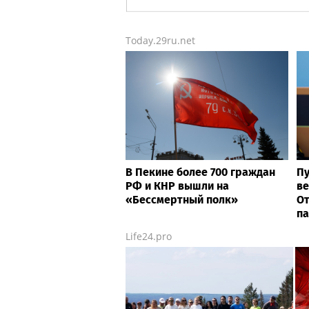
Today.29ru.net
В Пекине более 700 граждан
Пу
РФ и КНР вышли на
ве
«Бессмертный полк»
От
п
Life24.pro