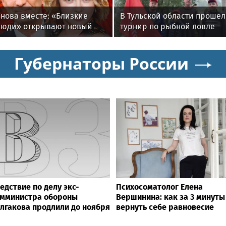
Снова вместе: «Близкие
В Тульской области прошел
люди» открывают новый
турнир по рыбной ловле
театральный сезон
среди команд
железнодорожников
Губернаторы России
едствие по делу экс-
Психосоматолог Елена
амминистра обороны
Вершинина: как за 3 минуты
лгакова продлили до ноября
вернуть себе равновесие