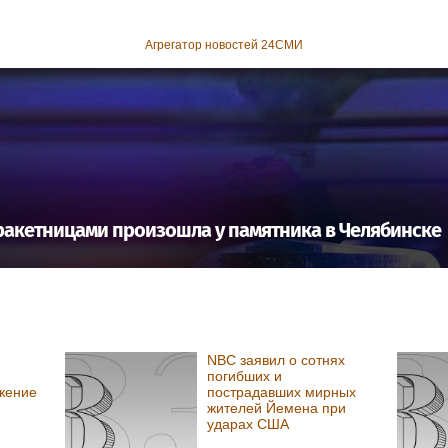
Агрегатор новостей 24СМИ
ракетницами произошла у памятника в Челябинске
NBC заявил о сотнях
погибших и
жение
пострадавших мирных
жителей Йемена при
ударах США