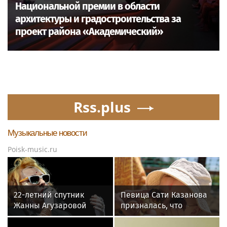
Национальной премии в области
архитектуры и градостроительства за
проект района «Академический»
Rss.plus
Музыкальные новости
Poisk-music.ru
22-летний спутник
Певица Сати Казанова
Жанны Агузаровой
призналась, что
опроверг роман с
назвала дочь в честь
певицей
индуистской богини