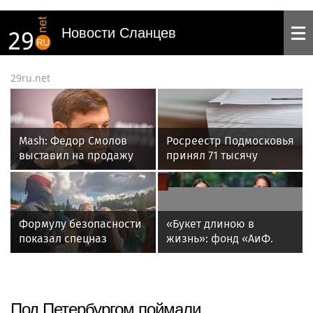
Новости Сланцев
29ru.net
Mash: Федор Смолов
Росреестр Подмосковья
выставил на продажу
принял 71 тысячу
квартиру в элитном ЖК
заявок на регистрацию
за 150 миллионов
ипотеки за полгода
Формулу безопасности
«Букет длиною в
показал спецназ
жизнь»: фонд «АиФ.
Росгвардии юным
Доброе сердце»
динамовцам
приглашает школы
Свердловской области
принять участие в
акции «Дети и Цветы»
Под Петербургом поймали