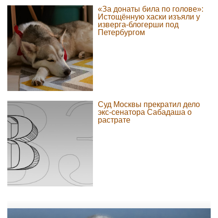
«За донаты била по голове»:
Истощённую хаски изъяли у
изверга-блогерши под
Петербургом
Суд Москвы прекратил дело
экс-сенатора Сабадаша о
растрате