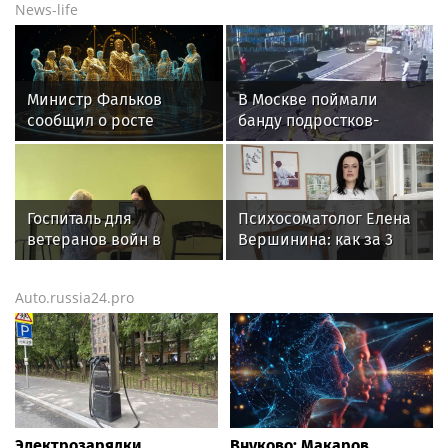
News-life
Министр Фальков
В Москве поймали
сообщил о росте
банду подростков-
популярности вузов в
автоподставщиков
регионах России
Госпиталь для
Психосоматолог Елена
ветеранов войн в
Вершинина: как за 3
Екатеринбурге получил
минуты вернуть себе
новое оборудование
равновесие
Auto.russia24.pro
для реабилитации
Электрозарядки
Внуково: Макаров