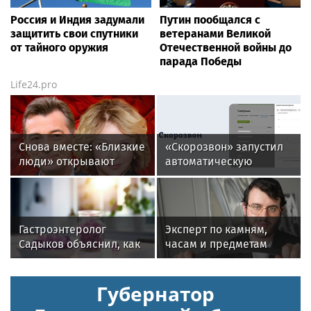
Россия и Индия задумали
Путин пообщался с
защитить свои спутники
ветеранами Великой
от тайного оружия
Отечественной войны до
парада Победы
Life24.pro
Снова вместе: «Близкие
«Скорозвон» запустил
люди» открывают
автоматическую
новый театральный
замену номеров при
сезон
снижении контактности
Гастроэнтеролог
Эксперт по камням,
Садыков объяснил, как
часам и предметам
сахар в рационе
роскоши Менди
ускоряет изнашивание
Лифшиц: какие
Губернатор
тканей
украшения не любят
солнца моря и бассейн