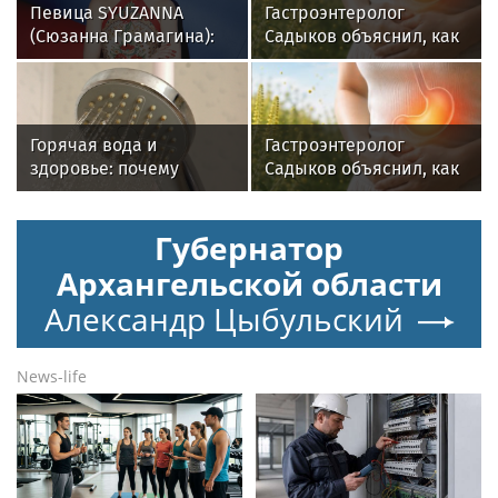
Певица SYUZANNA
Гастроэнтеролог
(Сюзанна Грамагина):
Садыков объяснил, как
как перестать
амброзия может влиять
волноваться и начать
на ЖКТ
говорить спокойно
Горячая вода и
Гастроэнтеролог
здоровье: почему
Садыков объяснил, как
важен исправный
амброзия может влиять
водонагреватель
на ЖКТ
Губернатор
Архангельской области
Александр Цыбульский
News-life