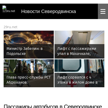
Новости Северодвинска
29ru.net
Министр Забелин: в
Лифт с пассажирами
Подольске
упал в Махачкале,
ликвидировали
четыре человека
задымление в
пострадали
больнице
Глава пресс-службы РСТ
Лифт сорвался с 4
Абдюханов:
этажа в жилом доме в
путешествовать в
Махачкале, 4 мужчин
поездах стало очень
пострадали
комфортно
Пассажиры автобусов в Северодвинске