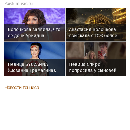
Poisk-music.ru
Волочкова заявила, что
Анастасия Волочкова
ее дочь Ариадна
взыскала с ТСЖ более
«совершила глупость»,
5,2 млн рублей за
взяв фамилию мужа
затопление
Певица SYUZANNA
Певица Спирс
(Сюзанна Грамагина):
попросила у сыновей
как перестать
прощения за ошибки
волноваться и начать
прошлого
Новости тенниса
говорить спокойно