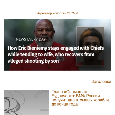
Агрегатор новостей 24СМИ
NEWS EVERY DAY
How Eric Bieniemy stays engaged with Chiefs
while tending to wife, who recovers from
alleged shooting by son
Заголовки
Глава «Севмаша»
Будниченко: ВМФ России
получит два атомных корабля
до конца года