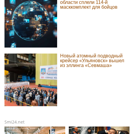
области сплели 114-й
масккомплект для бойцов
Новый атомный подводный
крейсер «Ульяновск» вышел
из эллинга «Севмаша»
Smi24.net