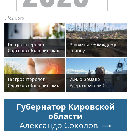
Life24.pro
Гастроэнтеролог
Внимание – каждому
Садыков объяснил, как
сеянцу
сахар в рационе
ускоряет изнашивание
тканей
Гастроэнтеролог
И.И. о романе
Садыков объяснил, как
Удерживатель (
амброзия может влиять
Удерживающий сейчас
на ЖКТ
) русского вологодского
Губернатор Кировской
писателя и поэта
Андрея Малышева (
области
роман опубликован в
Александр Соколов
2016 г. )