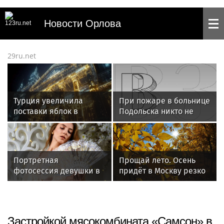
Новости Орлова
29ru.net
Турция увеличила
При пожаре в больнице
поставки яблок в
Подольска никто не
Россию в 3,8 раза в
пострадал
июне
Портретная
Прощай лето. Осень
фотосессия девушки в
придёт в Москву резко
студии: Элегантный
и рано
веер и цветочные
моменты в Московской
студии
Застройкой мясокомбината «Самсон» в