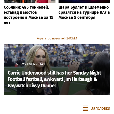
Собянин: 495 тоннелей,
Шара Буллет и Шлеменко
эстакад и мостов
сразятся на турнире RAF в
построено в Москве за 15
Москве 5 сентября
лет
Агрегатор новостей 24СМИ
NEWS EVERY DAY
Carrie Underwood still has her Sunday Night
Football fastball, awkward Jim Harbaugh &
Baywatch Livvy Dunne!
Заголовки