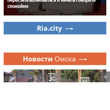
перестать волноваться и начать говорить
спокойно
Ria.city
Новости
Омска