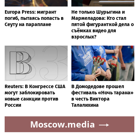
Europa Press: мигрант
Не только Шурыгина и
погиб, пытаясь попасть в
Мармеладова: Кто стал
Сеуту на параплане
пятой фигуранткой дела о
съёмках видео для
взрослых?
Reuters: В Конгрессе США
В Домодедове прошел
могут заблокировать
фестиваль «Ночь тарана»
новые санкции против
в честь Виктора
России
Талалихина
Moscow.media