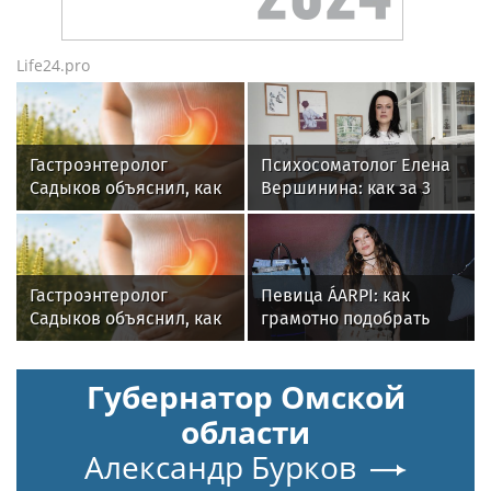
Life24.pro
Гастроэнтеролог
Психосоматолог Елена
Садыков объяснил, как
Вершинина: как за 3
амброзия может влиять
минуты вернуть себе
на ЖКТ
равновесие
Гастроэнтеролог
Певица ÁARPI: как
Садыков объяснил, как
грамотно подобрать
амброзия может влиять
гардероб для
на ЖКТ
выступлений
Губернатор Омской
области
Александр Бурков