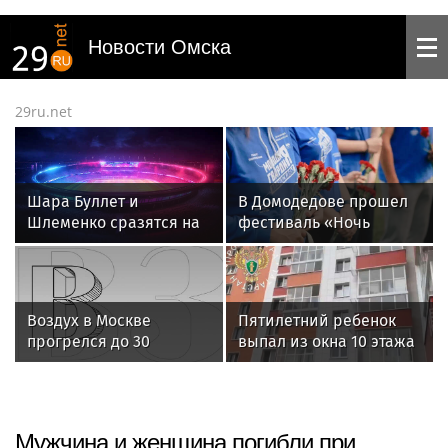
Новости Омска
29ru.net
Шара Буллет и
В Домодедове прошел
Шлеменко сразятся на
фестиваль «Ночь
турнире RAF в Москве 5
тарана» в честь
сентября
Виктора Талалихина
Воздух в Москве
Пятилетний ребенок
прогрелся до 30
выпал из окна 10 этажа
градусов в пятый раз
и разбился насмерть
за лето
в Казани
Мужчина и женщина погибли при