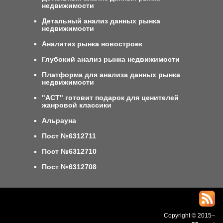
недвижимости
Детальный анализ данных рынка
недвижимости
Аналитиз рынка новостроек
Глубокий анализ рынка недвижимости
Платформа для анализа данных рынка
недвижимости
"АСТ" готовит подарок для ценителей
жанровой классики
Альрауна
Пост №6312711
Пост №6312710
Пост №6312708
Copyright © 2015–