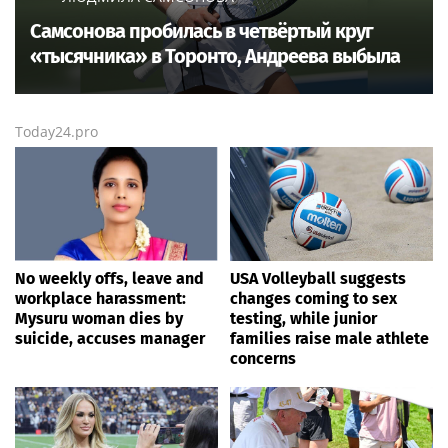
Самсонова пробилась в четвёртый круг
«тысячника» в Торонто, Андреева выбыла
Today24.pro
No weekly offs, leave and
USA Volleyball suggests
workplace harassment:
changes coming to sex
Mysuru woman dies by
testing, while junior
suicide, accuses manager
families raise male athlete
concerns