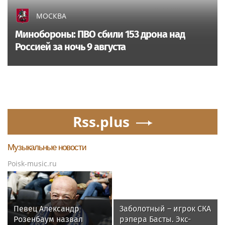
МОСКВА
Минобороны: ПВО сбили 153 дрона над
Россией за ночь 9 августа
Rss.plus
Музыкальные новости
Poisk-music.ru
Певец Александр
Заболотный – игрок СКА
Розенбаум назвал
рэпера Басты. Экс-