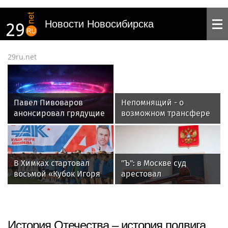
Новости Новосибирска
29ru.net
Павел Пивоваров
Непомнящий - о
анонсировал грядущие
возможном трансфере
трансферы в
Батракова:
московском "Динамо"
«Галатасарай» - это
турецкий «Спартак»
В Химках стартовал
"Ъ": в Москве суд
восьмой «Кубок Игоря
арестовал
Акинфеева»
гендиректоров
производителя "Дрон
Солюшнс"
История Отечества – история подвига