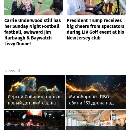
Carrie Underwood still has
President Trump receives
her Sunday Night Football
big cheers from spectators
fastball, awkward Jim
during LIV Golf event at his
Harbaugh & Baywatch
New Jersey club
Livvy Dunne!
News-life
Сергей Собянин открыл
Минобороны: ПВО
новый детский сад на
сбили 153 дрона над
300 мест в Москве
Россией за ночь 9
августа