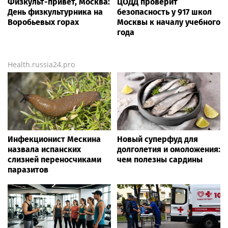
Физкульт-привет, Москва:
ЦОДД проверит
День физкультурника на
безопасность у 917 школ
Воробьевых горах
Москвы к началу учебного
года
Health.russia24.pro
Инфекционист Мескина
Новый суперфуд для
назвала испанских
долголетия и омоложения:
слизней переносчиками
чем полезны сардины
паразитов