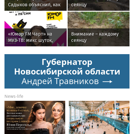
Садыков объяснил, как
сеянцу
амброзия может влиять
на ЖКТ
«Юмор FM Чарт» на
Внимание – каждому
МУЗ‑ТВ: микс шуток,
сеянцу
песен и позитива
Губернатор
Новосибирской области
Андрей Травников
News-life