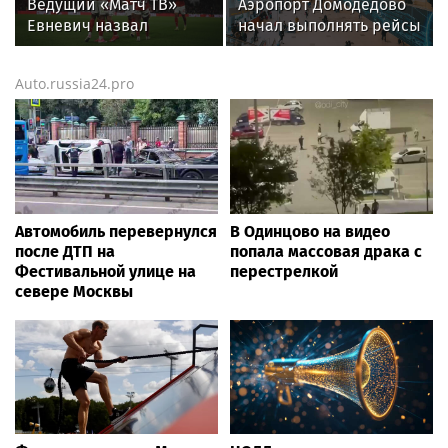
Ведущий «Матч ТВ»
Аэропорт Домодедово
Евневич назвал
начал выполнять рейсы
«Спартак» фаворитом
по согласованию
матча с «Краснодаром»
Auto.russia24.pro
Автомобиль перевернулся
В Одинцово на видео
после ДТП на
попала массовая драка с
Фестивальной улице на
перестрелкой
севере Москвы