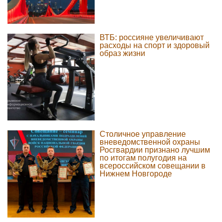
ВТБ: россияне увеличивают
расходы на спорт и здоровый
образ жизни
Столичное управление
вневедомственной охраны
Росгвардии признано лучшим
по итогам полугодия на
всероссийском совещании в
Нижнем Новгороде