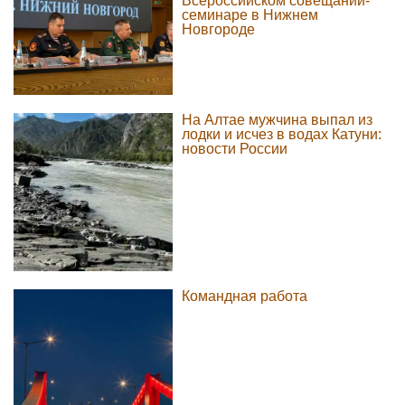
Всероссийском совещании-
семинаре в Нижнем
Новгороде
На Алтае мужчина выпал из
лодки и исчез в водах Катуни:
новости России
Командная работа