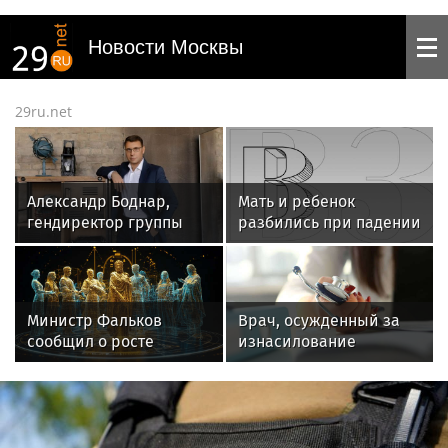
Новости Москвы
29ru.net
Александр Боднар,
Мать и ребенок
гендиректор группы
разбились при падении
компаний «Рюрик»: «В
из окна в Подмосковье
это сложное время наш
опыт и компетенции
могут помочь бизнесу»
Министр Фальков
Врач, осужденный за
сообщил о росте
изнасилование
популярности вузов в
россиянки, принимает
регионах России
пациентов в Ижевске