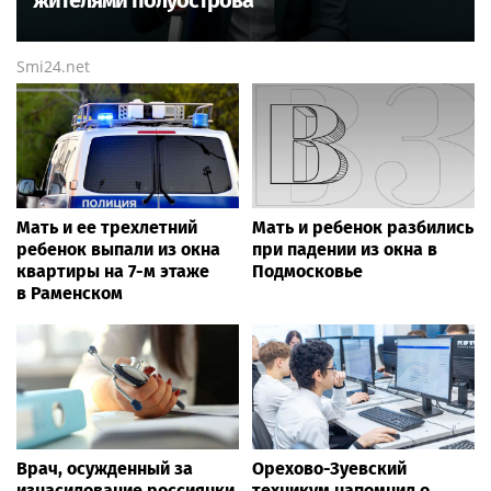
Smi24.net
Мать и ее трехлетний
Мать и ребенок разбились
ребенок выпали из окна
при падении из окна в
квартиры на 7-м этаже
Подмосковье
в Раменском
Врач, осужденный за
Орехово-Зуевский
изнасилование россиянки,
техникум напомнил о