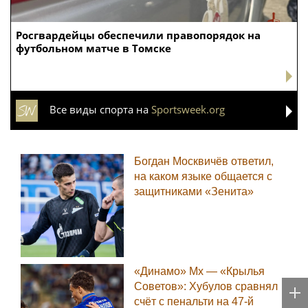
Росгвардейцы обеспечили правопорядок на
футбольном матче в Томске
Все виды спорта на
Sportsweek.org
Богдан Москвичёв ответил,
на каком языке общается с
защитниками «Зенита»
«Динамо» Мх — «Крылья
Советов»: Хубулов сравнял
счёт с пенальти на 47-й