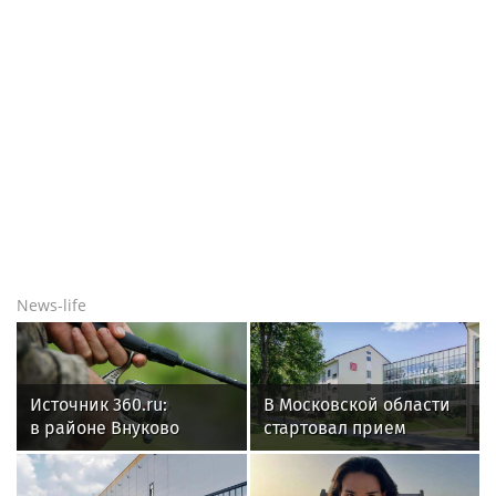
News-life
Источник 360.ru:
В Московской области
в районе Внуково
стартовал прием
рыбак поймал
заявок на участие в
на крючок затонувший
реверсной бизнес-