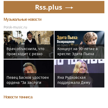
Rss.plus
Музыкальные новости
Poisk-music.ru
Врач объяснила, что
Концерт на 90-летие в
происходит с резко
кресле: Эдита Пьеха
похудевшей Пугачёвой:
планирует вернуться на
"Вылечить уже нельзя"
сцену
Певец Басков удостоен
Яна Рудковская
ордена "За заслуги
поддержала Диму
перед Отечеством" IV
Билана после скандала
степени
с высокой сценой
Новости тенниса