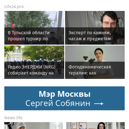
Life24.pro
В Тульской области
Эксперт по камням,
прошел турнир по
часам и предметам
рыбной ловле среди
роскоши Менди
команд
Лифшиц: какие
железнодорожников
украшения не любят
солнца моря и бассейн
Радио ЭНЕРДЖИ (NRG)
Фотодинамическая
собирает команду на
терапия: как
Tour de Russie в
современные
Петербурге
технологии меняют
Мэр Москвы
подход к лечению
онкологии
Сергей Собянин
News-life