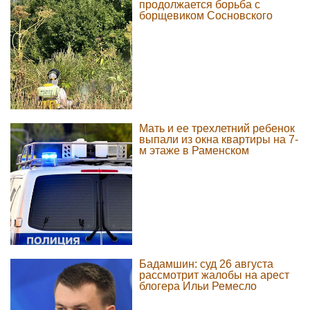
продолжается борьба с
борщевиком Сосновского
Мать и ее трехлетний ребенок
выпали из окна квартиры на 7-
м этаже в Раменском
Бадамшин: суд 26 августа
рассмотрит жалобы на арест
блогера Ильи Ремесло