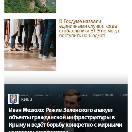
В Госдуме назвали
единичными случаи, когда
стобалльники ЕГЭ не могут
поступить на бюджет
КИЕВ
Иван Мезюхо: Режим Зеленского атакует
объекты гражданской инфраструктуры в
Крыму и ведёт борьбу конкретно с мирными
жителями полуострова