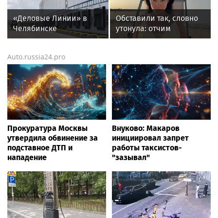
автомобиль
миссии в сфере
туризма
«Деловые Линии» в
Обставили так, словно
Челябинске
утонула: отчим
переезжают на новый
пропавшей во
адрес
Вьетнаме москвички
Auto.russia24.pro
Махмудовой заявил,
что ее могли похитить
Прокуратура Москвы
Внуково: Макаров
утвердила обвинение за
инициировал запрет
подставное ДТП и
работы таксистов-
нападение
"зазывал"