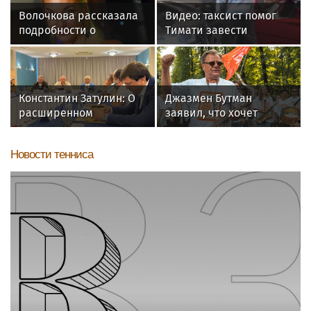
Волочкова рассказала
Видео: таксист помог
подробности о
Тимати завести
затопленной квартире,
эксклюзивный Ferrari
подаренной
F40 за 157 миллионов
Керимовым
рублей
Константин Затулин: О
Джазмен Бутман
расширенном
заявил, что хочет
заседании Совета
сделать с Долиной
Международного
новую музыкальную
Новости тенниса
российско-армянского
программу
«Лазаревского клуба»