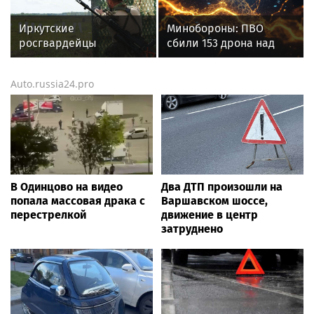
Studios
писателя и поэта
Андрея Малышева (
Иркутские
Минобороны: ПВО
роман опубликован в
росгвардейцы
сбили 153 дрона над
2016 г. )
завоевали золото на
Россией за ночь 9
чемпионате
августа
Auto.russia24.pro
Сибирского ордена
Жукова округа
Росгвардии по
служебно-боевой
стрельбе
В Одинцово на видео
Два ДТП произошли на
попала массовая драка с
Варшавском шоссе,
перестрелкой
движение в центр
затруднено