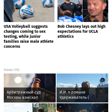
USA Volleyball suggests
Bob Chesney lays out high
changes coming to sex
expectations for UCLA
testing, while junior
athletics
families raise male athlete
concerns
News-life
Арбитражный суд
И.И. о романе
Москвы взыскал
Удерживатель (
миллионы с
Удерживающий сейчас
кинокомпании KD
) русского вологодского