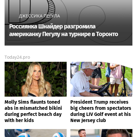
ДЖЕССИКА ПЕГУЛА
Россиянка Шнайдер разгромила
американку Пегулу на турнире в Торонто
Today24.pro
Molly Sims flaunts toned
President Trump receives
abs in mismatched bikini
big cheers from spectators
during perfect beach day
during LIV Golf event at his
with her kids
New Jersey club