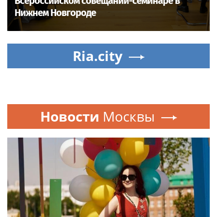
Всероссийском совещании-семинаре в
Нижнем Новгороде
Ria.city
Новости
Москвы