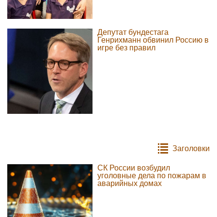
Депутат бундестага
Генрихманн обвинил Россию в
игре без правил
Заголовки
СК России возбудил
уголовные дела по пожарам в
аварийных домах