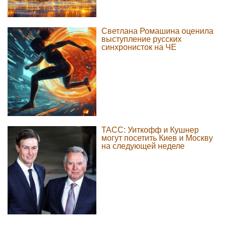
Светлана Ромашина оценила
выступление русских
синхронисток на ЧЕ
ТАСС: Уиткофф и Кушнер
могут посетить Киев и Москву
на следующей неделе