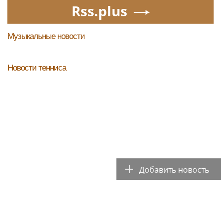
Rss.plus
Музыкальные новости
Новости тенниса
Добавить