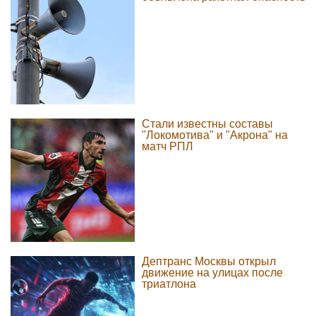
Стали известны составы
"Локомотива" и "Акрона" на
матч РПЛ
Дептранс Москвы открыл
движение на улицах после
триатлона