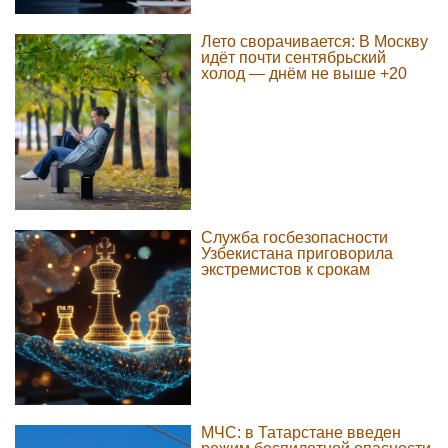
Лето сворачивается: В Москву
идёт почти сентябрьский
холод — днём не выше +20
Служба госбезопасности
Узбекистана приговорила
экстремистов к срокам
МЧС: в Татарстане введен