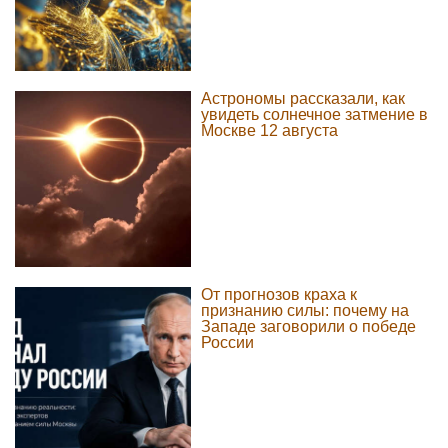
Астрономы рассказали, как
увидеть солнечное затмение в
Москве 12 августа
От прогнозов краха к
признанию силы: почему на
Западе заговорили о победе
России