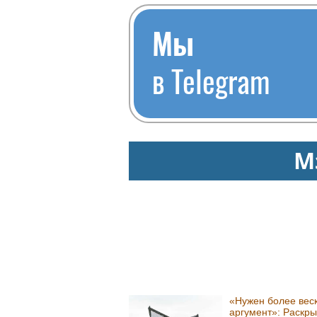
Мы
в Telegram
М
«Нужен более вес
аргумент»: Раскры