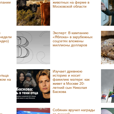
мпании
животных на ферме в
Московской области
я
Эксперт: В кампанию
 недели
«Яблока» в зарубежных
видео)
соцсетях вложены
миллионы долларов
Изучает древнюю
ельца
историю и носит
ком на
фамилию матери: как
живет в Москве 20-
летний сын Николая
Баскова
Собянин вручил награды
ти
за лучший