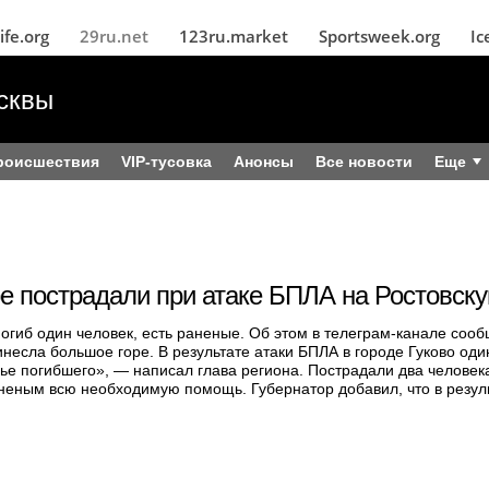
ife.org
29ru.net
123ru.market
Sportsweek.org
Ic
сквы
роисшествия
VIP-тусовка
Анонсы
Все новости
Еще
ое пострадали при атаке БПЛА на Ростовск
погиб один человек, есть раненые. Об этом в телеграм-канале соо
сла большое горе. В результате атаки БПЛА в городе Гуково один
е погибшего», — написал глава региона. Пострадали два человека,
неным всю необходимую помощь. Губернатор добавил, что в резул