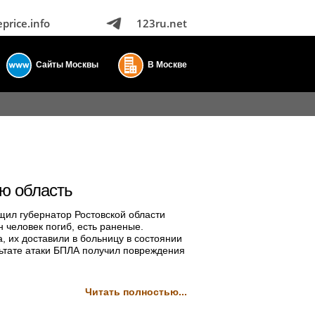
eprice.info
123ru.net
Сайты Москвы
В Москве
ую область
бщил губернатор Ростовской области
 человек погиб, есть раненые.
 их доставили в больницу в состоянии
ьтате атаки БПЛА получил повреждения
Читать полностью...