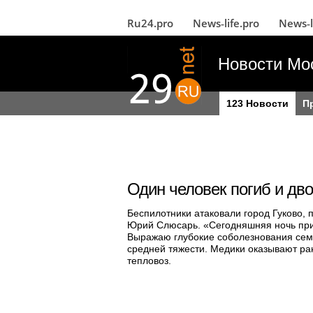
Ru24.pro
News‑life.pro
News‑l
Новости Мо
123 Новости
П
Один человек погиб и дв
Беспилотники атаковали город Гуково, 
Юрий Слюсарь. «Сегодняшняя ночь прине
Выражаю глубокие соболезнования семь
средней тяжести. Медики оказывают ра
тепловоз.