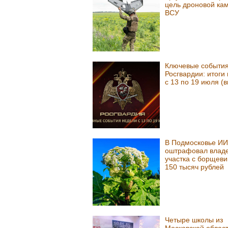
цель дроновой ка
ВСУ
Ключевые событи
Росгвардии: итоги
с 13 по 19 июля (
В Подмосковье ИИ
оштрафовал влад
участка с борщеви
150 тысяч рублей
Четыре школы из
Московской облас