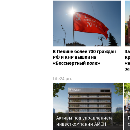
В Пекине более 700 граждан
За
РФ и КНР вышли на
Кр
«Бессмертный полк»
«н
з
Life24.pro
Активы под управлением
инвесткомпании AMCH
с