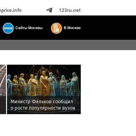
eprice.info
123ru.net
Сайты Москвы
В Москве
Министр Фальков сообщил
о росте популярности вузов
в регионах России