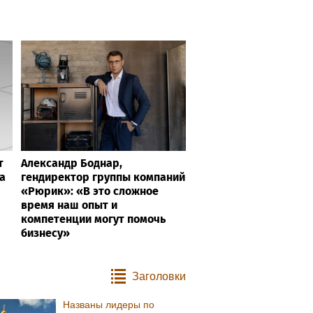
т
Александр Боднар,
а
гендиректор группы компаний
«Рюрик»: «В это сложное
время наш опыт и
компетенции могут помочь
бизнесу»
Заголовки
Названы лидеры по