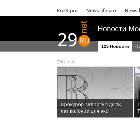
Ru24.pro
News‑life.pro
News‑l
Новости Мо
123 Новости
П
29ru.net
Прокурор запросил до 18
лет колонии для экс-
Т
руководства «ТНС энерго»