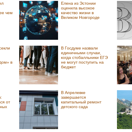
ел
Елена из Эстонии
оценила высокое
ее чем
качество жизни в
Великом Новгороде
секли
В Госдуме назвали
единичными случаи,
когда стобалльники ЕГЭ
дом» в
не могут поступить на
бюджет
В Апрелевке
:
завершается
ся от
капитальный ремонт
тных
детского сада