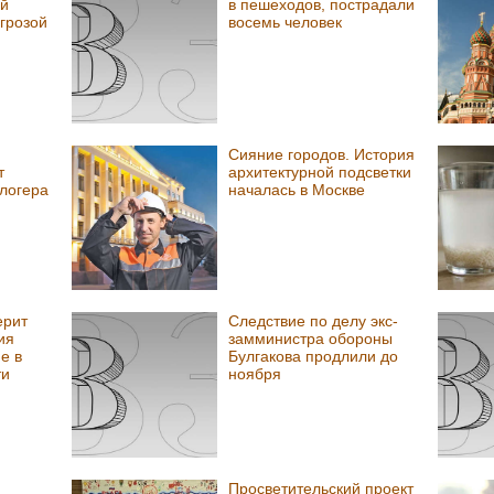
ой
в пешеходов, пострадали
 грозой
восемь человек
Сияние городов. История
т
архитектурной подсветки
логера
началась в Москве
ерит
Следствие по делу экс-
ия
замминистра обороны
е в
Булгакова продлили до
ти
ноября
Просветительский проект