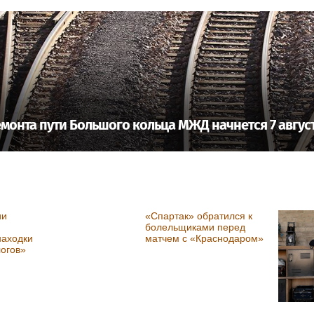
емонта пути Большого кольца МЖД начнется 7 авгус
ии
«Спартак» обратился к
болельщиками перед
находки
матчем с «Краснодаром»
логов»