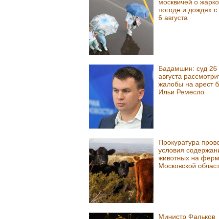
москвичей о жарк
погоде и дождях с
6 августа
Бадамшин: суд 26
августа рассмотри
жалобы на арест б
Ильи Ремесло
Прокуратура пров
условия содержан
животных на ферм
Московской облас
Министр Фальков