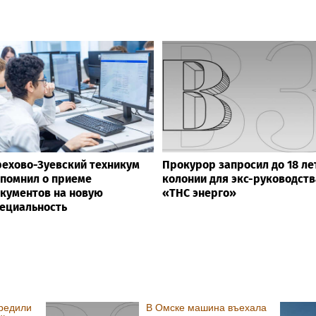
ехово-Зуевский техникум
Прокурор запросил до 18 ле
помнил о приеме
колонии для экс-руководств
кументов на новую
«ТНС энерго»
ециальность
редили
В Омске машина въехала