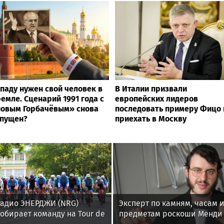
паду нужен свой человек в
В Италии призвали
емле. Сценарий 1991 года с
европейских лидеров
овым Горбачёвым» снова
последовать примеру Фицо 
апущен?
приехать в Москву
Радио ЭНЕРДЖИ (NRG)
Эксперт по камням, часам 
обирает команду на Tour de
предметам роскоши Менди