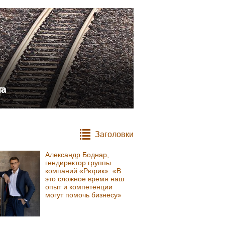
та
Заголовки
Александр Боднар,
гендиректор группы
компаний «Рюрик»: «В
это сложное время наш
опыт и компетенции
могут помочь бизнесу»