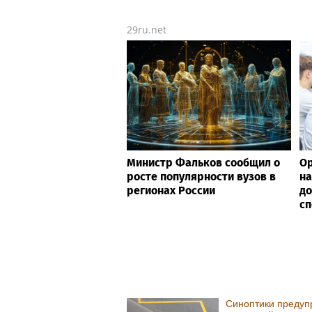
29ru.net
Министр Фальков сообщил о
Ор
росте популярности вузов в
на
регионах России
до
сп
Синоптики предуп