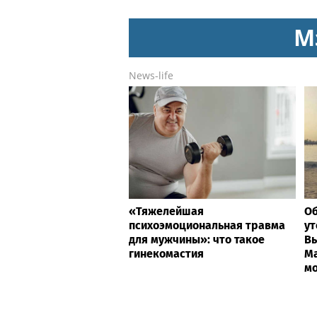
превысили $50 млн
R
М
News-life
«Тяжелейшая
Об
психоэмоциональная травма
ут
для мужчины»: что такое
Вь
гинекомастия
Ма
мо