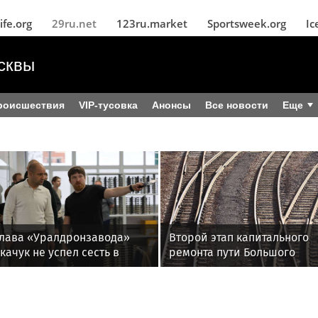
ife.org
29ru.net
123ru.market
Sportsweek.org
Ic
сквы
роисшествия
VIP-тусовка
Анонсы
Все новости
Еще
Глава «Уралдронзавода»
Второй этап капитального
качук не успел сесть в
ремонта пути Большого
машину, которую подорвали
кольца МЖД начнется 7
августа