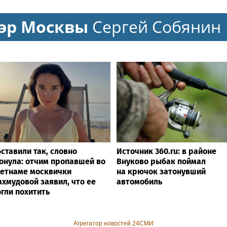
ussie в Петербурге
Лифшиц: какие украшения
не любят солнца моря и
эр Москвы
Сергей Собянин
бассейн
ставили так, словно
Источник 360.ru: в районе
онула: отчим пропавшей во
Внуково рыбак поймал
етнаме москвички
на крючок затонувший
хмудовой заявил, что ее
автомобиль
гли похитить
Агрегатор новостей 24СМИ