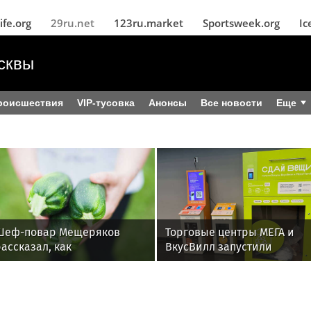
ife.org
29ru.net
123ru.market
Sportsweek.org
Ic
сквы
роисшествия
VIP-тусовка
Анонсы
Все новости
Еще
Шеф-повар Мещеряков
Торговые центры МЕГА и
ассказал, как
ВкусВилл запустили
замораживать кабачки на
совместный проект по
зиму
раздельному сбору
вторсырья