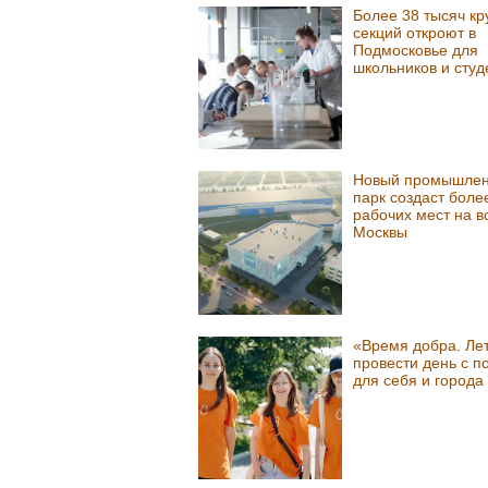
Более 38 тысяч кр
секций откроют в
Подмосковье для
школьников и студ
Новый промышле
парк создаст боле
рабочих мест на в
Москвы
«Время добра. Лет
провести день с п
для себя и города