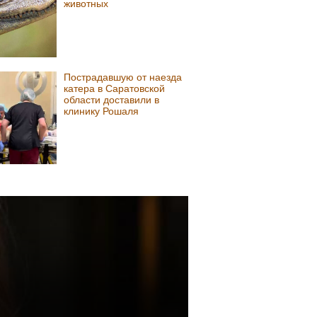
животных
Пострадавшую от наезда
катера в Саратовской
области доставили в
клинику Рошаля