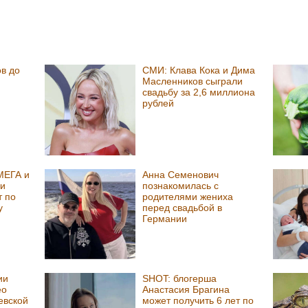
в до
СМИ: Клава Кока и Дима
Масленников сыграли
свадьбу за 2,6 миллиона
рублей
МЕГА и
Анна Семенович
ли
познакомилась с
т по
родителями жениха
у
перед свадьбой в
Германии
ии
SHOT: блогерша
ео
Анастасия Брагина
евской
может получить 6 лет по