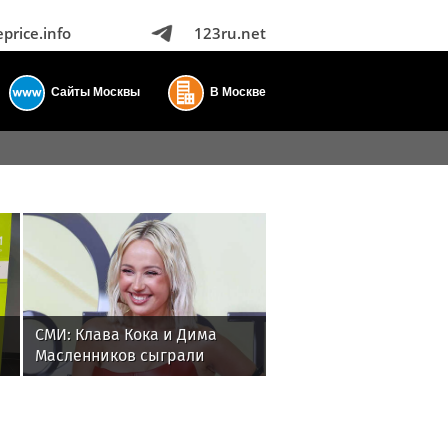
eprice.info
123ru.net
Сайты Москвы
В Москве
СМИ: Клава Кока и Дима
Масленников сыграли
свадьбу за 2,6 миллиона
рублей