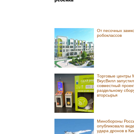
От песочных замко
робоклассов
Торговые центры 
ВкусВилл запусти
совместный проек
раздельному сбор
вторсырья
Минобороны Росс
опубликовало вид
удара дронов в Ки