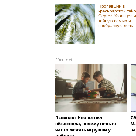
Пропавший в
красноярской тайг
Сергей Усольцев 
тайную семью и
внебрачную дочь
29ru.net
Психолог Клопотова
СМ
объяснила, почему нельзя
Ма
часто менять игрушки у
за
ребенка