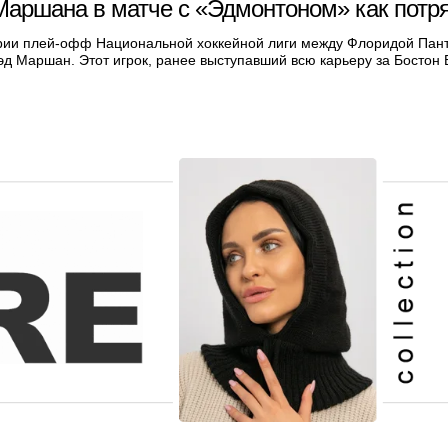
 Маршана в матче с «Эдмонтоном» как пот
ии плей-офф Национальной хоккейной лиги между Флоридой Пант
эд Маршан. Этот игрок, ранее выступавший всю карьеру за Бостон