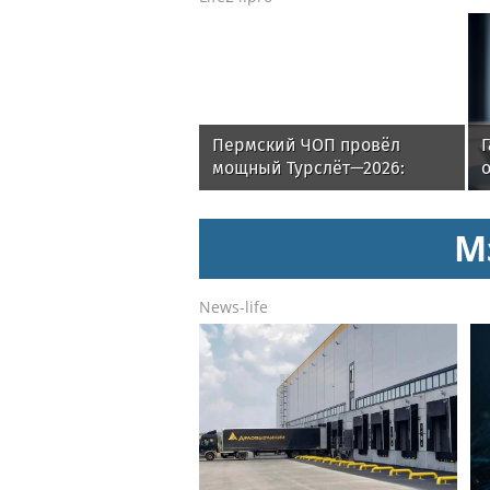
Пермский ЧОП провёл
мощный Турслёт—2026:
о
фото, результаты и
впечатления от
М
мероприятия
News-life