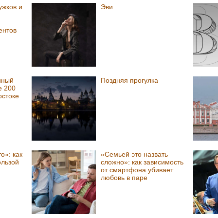
ужков и
Эви
ентов
нный
Поздняя прогулка
е 200
остоке
о»: как
«Семьей это назвать
ользой
сложно»: как зависимость
от смартфона убивает
любовь в паре