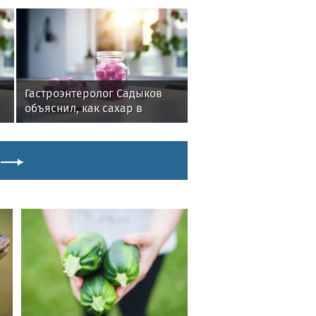
Гастроэнтеролог Садыков
объяснил, как сахар в
рационе ускоряет
изнашивание тканей