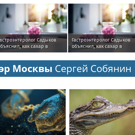
Гастроэнтеролог Садыков
Гастроэнтеролог Садыков
бъяснил, как сахар в
объяснил, как сахар в
рационе ускоряет
рационе ускоряет
изнашивание тканей
изнашивание тканей
эр Москвы
Сергей Собянин