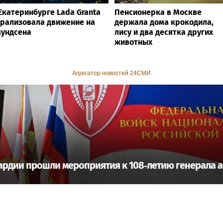
Екатеринбурге Lada Granta
Пенсионерка в Москве
рализовала движение на
держала дома крокодила,
ундсена
лису и два десятка других
животных
Агрегатор новостей 24СМИ
ардии прошли мероприятия к 108‑летию генерала а