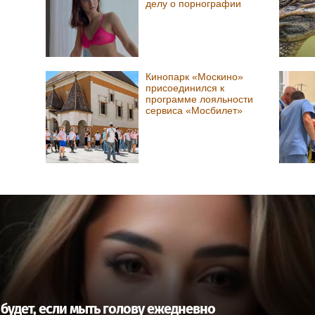
делу о порнографии
Кинопарк «Москино»
присоединился к
программе лояльности
сервиса «Мосбилет»
будет, если мыть голову ежедневно