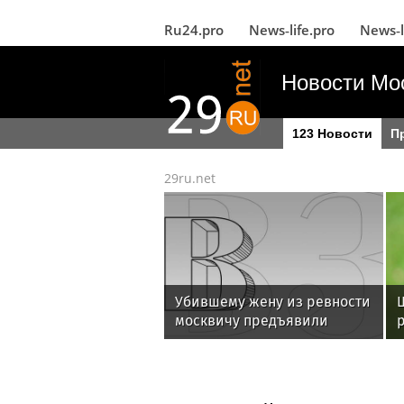
Ru24.pro
News‑life.pro
News‑l
Новости Мо
123 Новости
П
29ru.net
Убившему жену из ревности
москвичу предъявили
р
обвинение