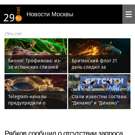
Новости Москвы
29ru.net
Биолог Трофимова: из-
Британский флот 21
за испанских слизней
день следил за
может развиться
русскими судами в
менингит
Атлантике
Telegram-каналы
Стали известны составы
предупредили о
"Динамо" и "Динамо"
нашествии
Махачкала на матч 3-го
американских
тура РПЛ
тараканов на дачи
Рябков сообщил о отсутствии запроса