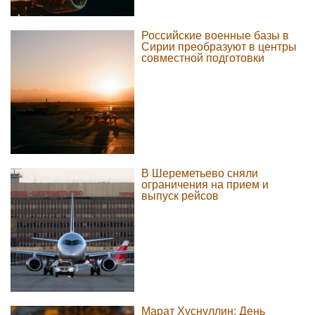
Российские военные базы в
Сирии преобразуют в центры
совместной подготовки
В Шереметьево сняли
ограничения на прием и
выпуск рейсов
Марат Хуснуллин: День