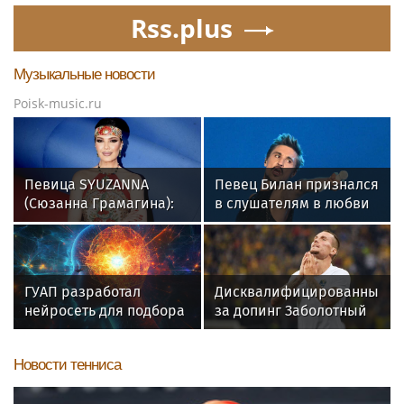
Rss.plus
Музыкальные новости
Poisk-music.ru
Певица SYUZANNA
Певец Билан признался
(Сюзанна Грамагина):
в слушателям в любви
как перестать
после критики
волноваться и начать
говорить спокойно
ГУАП разработал
Дисквалифицированный
нейросеть для подбора
за допинг Заболотный
обуви по фото стопы
подписал контракт с
клубом Басты
Новости тенниса