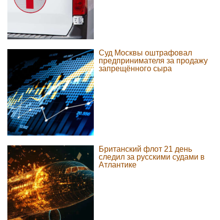
Суд Москвы оштрафовал
предпринимателя за продажу
запрещённого сыра
Британский флот 21 день
следил за русскими судами в
Атлантике