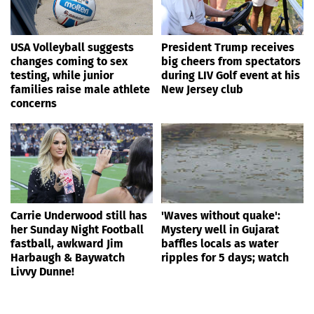
USA Volleyball suggests
President Trump receives
changes coming to sex
big cheers from spectators
testing, while junior
during LIV Golf event at his
families raise male athlete
New Jersey club
concerns
Carrie Underwood still has
'Waves without quake':
her Sunday Night Football
Mystery well in Gujarat
fastball, awkward Jim
baffles locals as water
Harbaugh & Baywatch
ripples for 5 days; watch
Livvy Dunne!