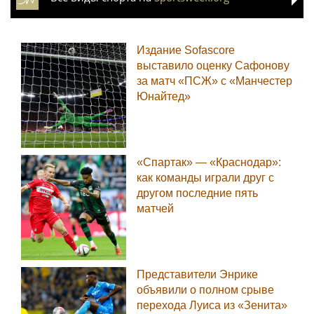
Издание Sofascore
выставило оценку Сафонову
за матч «ПСЖ» с «Манчестер
Юнайтед»
«Спартак» — «Краснодар»:
как команды играли друг с
другом последние пять
матчей
Представители Энрике
объявили о полном срыве
перехода Луиса из «Зенита»