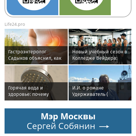
Life24.pro
Гастроэнтеролог
Новый учебный сезон в
Садыков объяснил, как
Колледже Вейдера:
амброзия может влиять
стартовали очные
на ЖКТ
программы подготовки
фитнес-тренеров и
специалистов
Горячая вода и
И.И. о романе
индустрии здоровья
здоровье: почему
Удерживатель (
важен исправный
Удерживающий сейчас
водонагреватель
) русского вологодского
Мэр Москвы
писателя и поэта
Андрея Малышева (
Сергей Собянин
роман опубликован в
2016 г. )