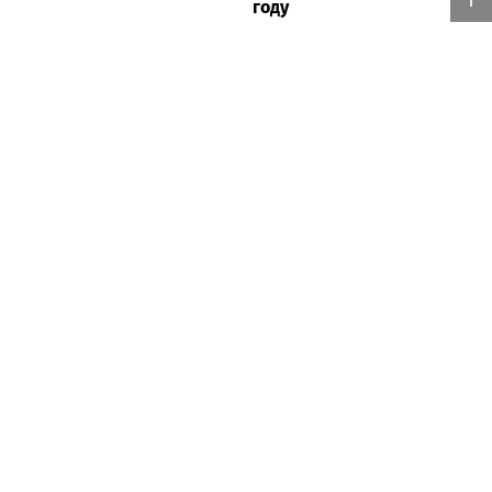
году
Москва
на Moscow.media