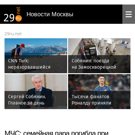
Новости Москвы
29ru.net
CNN Turk:
Собянин: поезда
неразорвавшийся
на Замоскворецкой
снаряд обнаружили на
линии полностью
пляже в Турции
заменят в 2027 году
Сергей Собянин.
Тысячи фанатов
Главное за день
Роналду приняли
чужую свадьбу за
бракосочетание
футболиста
МЧС: семейная пара погибла при