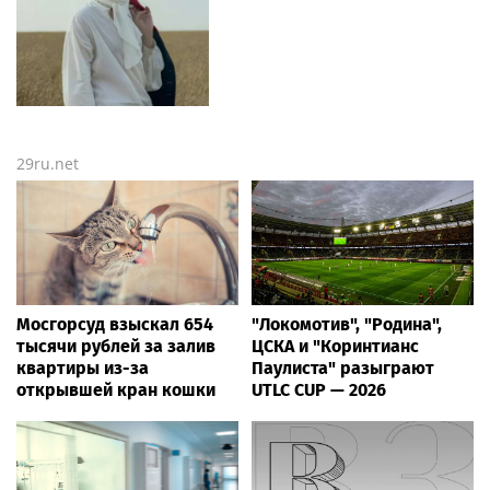
29ru.net
Мосгорсуд взыскал 654
"Локомотив", "Родина",
тысячи рублей за залив
ЦСКА и "Коринтианс
квартиры из-за
Паулиста" разыграют
открывшей кран кошки
UTLC CUP — 2026