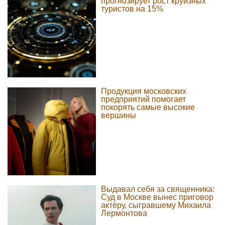
прогнозирует рост круизных
туристов на 15%
Продукция московских
предприятий помогает
покорять самые высокие
вершины
Выдавал себя за священника:
Суд в Москве вынес приговор
актёру, сыгравшему Михаила
Лермонтова