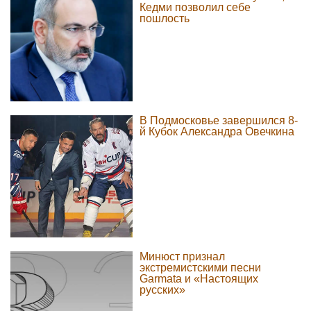
Кедми позволил себе
пошлость
В Подмосковье завершился 8-
й Кубок Александра Овечкина
Минюст признал
экстремистскими песни
Garmata и «Настоящих
русских»