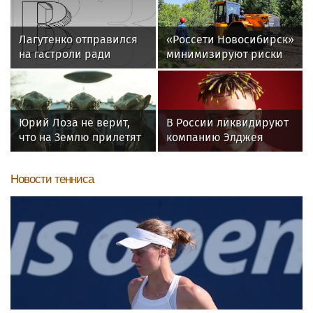
Лагутенко отправился
«Россети Новосибирск»
на гастроли ради
минимизируют риски
ремонта сгоревшего
повреждений ЛЭП за
особняка в США
счет масштабной
расчистки просек
Юрий Лоза не верит,
В России ликвидируют
что на Землю прилетят
компанию Элджея
инопланетяне
Новости тенниса