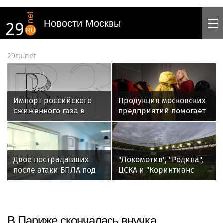
Новости Москвы
29ru.net
Импорт российского
Продукция московских
сжиженного газа в
предприятий помогает
страны Евросоюза
покорять самые
вырос на 14%
высокие вершины
Двое пострадавших
"Локомотив", "Родина",
после атаки БПЛА под
ЦСКА и "Коринтианс
Геленджиком
Паулиста" разыграют
доставлены в РДКБ в
UTLC CUP — 2026
Москву
В Париже скончалась внучка