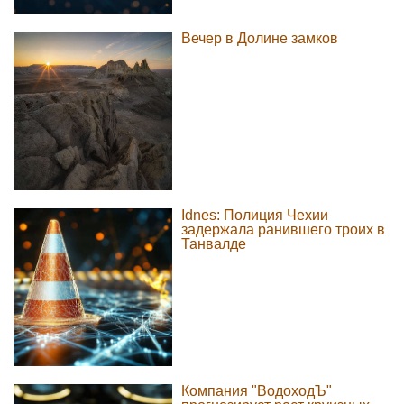
Вечер в Долине замков
Idnes: Полиция Чехии
задержала ранившего троих в
Танвалде
Компания "ВодоходЪ"