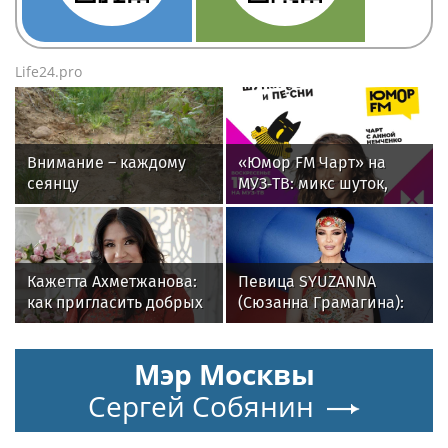
Life24.pro
Внимание – каждому
«Юмор FM Чарт» на
сеянцу
МУЗ‑ТВ: микс шуток,
песен и позитива
Кажетта Ахметжанова:
Певица SYUZANNA
как пригласить добрых
(Сюзанна Грамагина):
духов в новый дом
как перестать
волноваться и начать
Мэр Москвы
говорить спокойно
Сергей Собянин