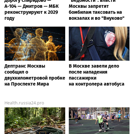
Дорогу Спиридово —
"Ведомости": власти
А-104 — Дмитров — МБК
Москвы запретят
реконструируют к 2029
бомбилам таксовать на
году
вокзалах и во "Внуково"
Дептранс Москвы
В Москве завели дело
сообщил о
после нападения
двухкилометровой пробке
пассажирки
на Проспекте Мира
на контролера автобуса
Health.russia24.pro