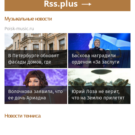
Rss.plus
Музыкальные новости
Poisk-music.ru
В Петербурге обновят
Баскова наградили
фасады домов, где
орденом «За заслуги
жили Чайковский и
перед отечеством»
Тургенев
IV степени
Волочкова заявила, что
Юрий Лоза не верит,
ее дочь Ариадна
что на Землю прилетят
«совершила глупость»,
инопланетяне
взяв фамилию мужа
Новости тенниса