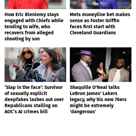
How Eric Bieniemy stays
Mets moneyline bet makes
engaged with Chiefs while
sense as Foster Griffin
tending to wife, who
faces first start with
recovers from alleged
Cleveland Guardians
shooting by son
‘Slap in the face’: Survivor
Shaquille O'Neal talks
of sexually explicit
LeBron James' Lakers
deepfakes lashes out over
legacy, why his new 76ers
Republicans stalling on
might be extremely
AOC’s AI crimes bill
'dangerous'