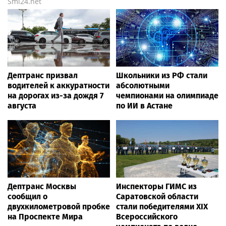
Smi24.net
Дептранс призвал
Школьники из РФ стали
водителей к аккуратности
абсолютными
на дорогах из-за дождя 7
чемпионами на олимпиаде
августа
по ИИ в Астане
Дептранс Москвы
Инспекторы ГИМС из
сообщил о
Саратовской области
двухкилометровой пробке
стали победителями XIX
на Проспекте Мира
Всероссийского