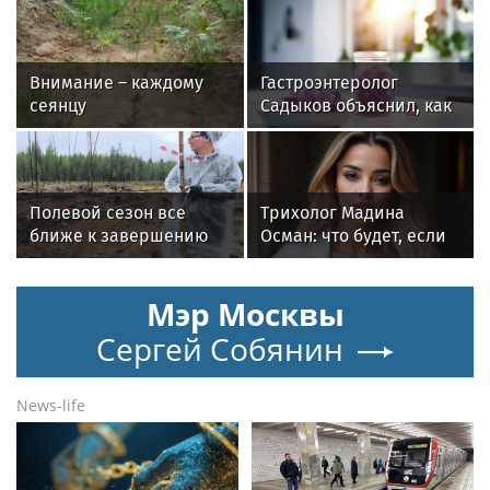
Внимание – каждому
Гастроэнтеролог
сеянцу
Садыков объяснил, как
сахар в рационе
ускоряет изнашивание
тканей
Полевой сезон все
Трихолог Мадина
ближе к завершению
Осман: что будет, если
мыть голову ежедневно
Мэр Москвы
Сергей Собянин
News-life