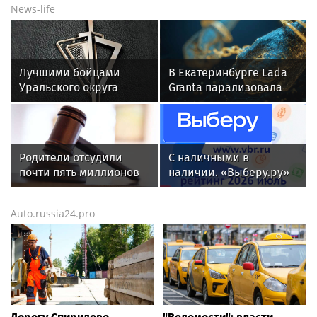
News-life
Лучшими бойцами
В Екатеринбурге Lada
Уральского округа
Granta парализовала
Росгвардии стали
движение на
военнослужащие
Амундсена
озерского соединения
по охране важных
Родители отсудили
С наличными в
государственных
почти пять миллионов
наличии. «Выберу.ру»
объектов
рублей у детсада в
составил рейтинг
Новой Москве
кредитных карт для
Auto.russia24.pro
снятия денег за июль
2026 года