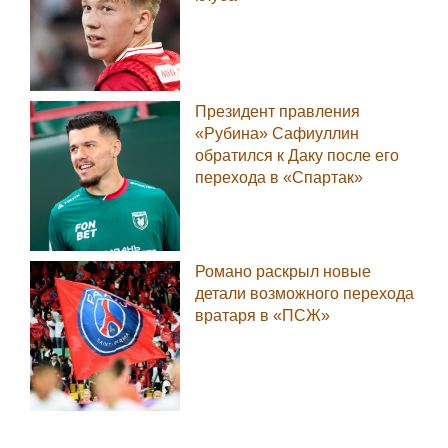
Президент правления
«Рубина» Сафиуллин
обратился к Даку после его
перехода в «Спартак»
Романо раскрыл новые
детали возможного перехода
вратаря в «ПСЖ»