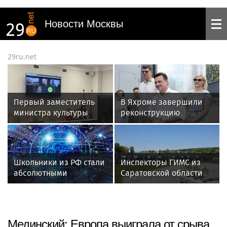
Новости Москвы
29ru.net
Первый заместитель
В Яхроме завершили
министра культуры
реконструкцию
Крыма Ольга Бурова
водозаборного узла
провела рабочую
для 7,5 тысячи жителей
встречу с участниками
крымской делегации V
Школьники из РФ стали
Инспекторы ГИМС из
Международного
абсолютными
Саратовской области
детского культурного
чемпионами на
стали победителями XIX
форума
олимпиаде по ИИ в
Всероссийского
Астане
чемпионата по водно-
моторному спорту
Мединский: Европа выиграла от срыва