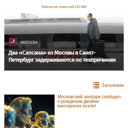
Агрегатор новостей 24СМИ
МОСКВА
Два «Сапсана» из Москвы в Санкт-
Петербург задерживаются по техпричинам
Заголовки
Московский зоопарк сообщил
о рождении двойни
винторогих козлят