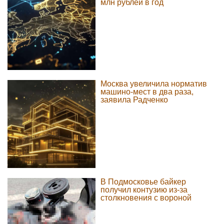
млн рублей в год
Москва увеличила норматив
машино-мест в два раза,
заявила Радченко
В Подмосковье байкер
получил контузию из-за
столкновения с вороной