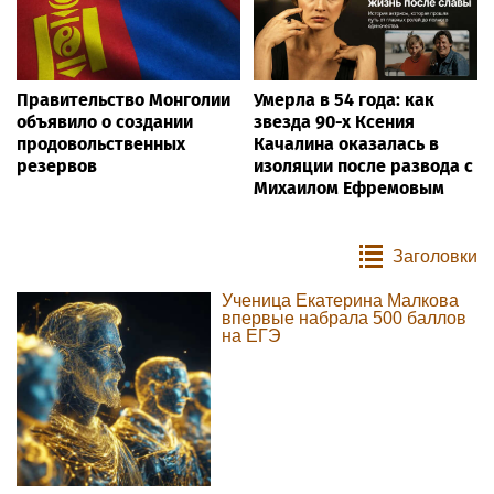
Правительство Монголии
Умерла в 54 года: как
объявило о создании
звезда 90-х Ксения
продовольственных
Качалина оказалась в
резервов
изоляции после развода с
Михаилом Ефремовым
Заголовки
Ученица Екатерина Малкова
впервые набрала 500 баллов
на ЕГЭ