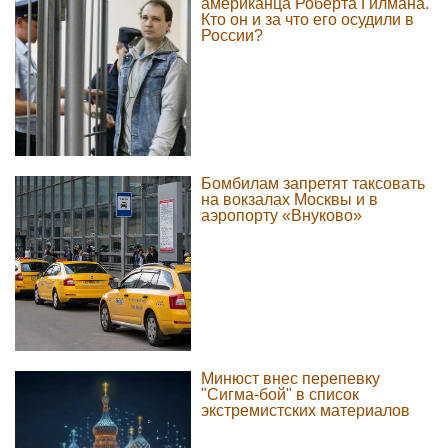
американца Роберта Гилмана.
Кто он и за что его осудили в
России?
Бомбилам запретят таксовать
на вокзалах Москвы и в
аэропорту «Внуково»
Минюст внес перепевку
"Сигма-бой" в список
экстремистских материалов