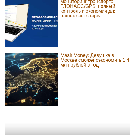
мониторинг транспорта
ГЛОНАСС/GPS: полный
контроль и экономия для
вашего автопарка
Mash Money: Девушка в
Москве сможет сэкономить 1,4
млн рублей в год