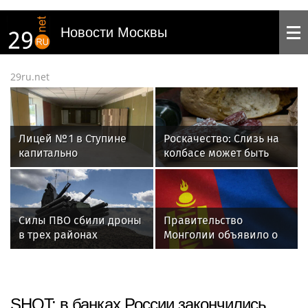
Новости Москвы
29ru.net
Лицей № 1 в Ступине
Роскачество: Слизь на
капитально
колбасе может быть
отремонтируют
крайне опасна для
к сентябрю
здоровья
Силы ПВО сбили дроны
Правительство
в трех районах
Монголии объявило о
Ростовской области
создании
продовольственных
резервов
SHOT: в банках России закончились