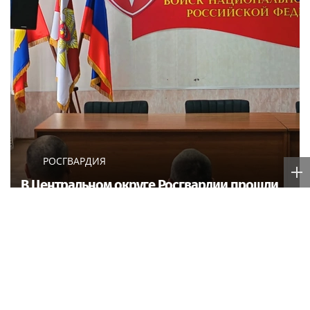
РОСГВАРДИЯ
В Центральном округе Росгвардии прошли
мероприятия к 108‑летию генерала армии
И.К. Яковлева
Ria.city