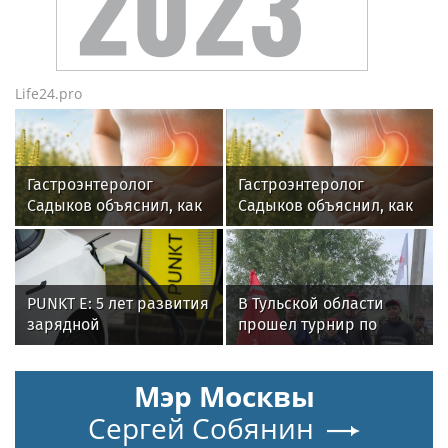
Life24.pro
Гастроэнтеролог
Гастроэнтеролог
Садыков объяснил, как
Садыков объяснил, как
амброзия может влиять
амброзия может влиять
на ЖКТ
на ЖКТ
PUNKT E: 5 лет развития
В Тульской области
зарядной
прошел турнир по
инфраструктуры
рыбной ловле среди
команд
Мэр Москвы
железнодорожников
Сергей Собянин