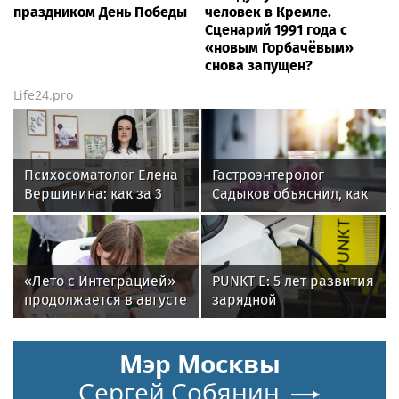
праздником День Победы
человек в Кремле.
Сценарий 1991 года с
«новым Горбачёвым»
снова запущен?
Life24.pro
Психосоматолог Елена
Гастроэнтеролог
Вершинина: как за 3
Садыков объяснил, как
минуты вернуть себе
сахар в рационе
равновесие
ускоряет изнашивание
тканей
«Лето с Интеграцией»
PUNKT E: 5 лет развития
продолжается в августе
зарядной
— заключительный
инфраструктуры
месяц программы
Мэр Москвы
Сергей Собянин