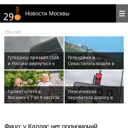
Новости Москвы
29ru.net
Гутерриш призвал США
Геленджик и
и Россию вернуться к
Севастополь вошли в
диалогу по контролю
топ мест летнего
над ЯО
отдыха в России с
самым чистым
воздухом
Проект «Лето в
Пенсионерка
Москве» с 7 по 9 августа
перебегала дорогу в
пригласил на
СВАО на красный свет и
тренировки и мастер-
попала под автобус
классы
Фицо: у Каллас нет полномочий