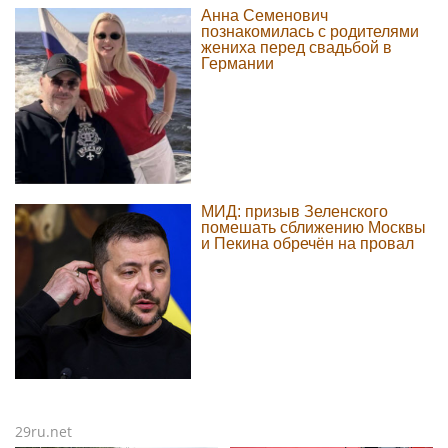
Анна Семенович
познакомилась с родителями
жениха перед свадьбой в
Германии
МИД: призыв Зеленского
помешать сближению Москвы
и Пекина обречён на провал
29ru.net