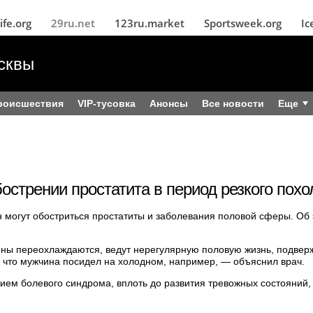
ife.org
29ru.net
123ru.market
Sportsweek.org
Ic
сквы
роисшествия
VIP-тусовка
Анонсы
Все новости
Еще
острении простатита в период резкого пох
н могут обостриться простатиты и заболевания половой сферы. Об
чины переохлаждаются, ведут нерегулярную половую жизнь, подве
м, что мужчина посидел на холодном, например, — объяснил врач.
тием болевого синдрома, вплоть до развития тревожных состояний,