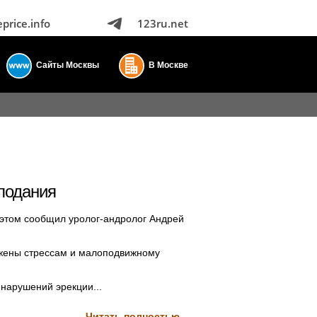
eprice.info
123ru.net
Сайты Москвы
В Москве
олодания
 этом сообщил уролог-андролог Андрей
ржены стрессам и малоподвижному
 нарушений эрекции...
Читать полностью...