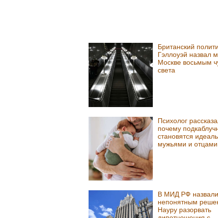
Британский полит
Гэллоуэй назвал м
Москве восьмым ч
света
Психолог рассказа
почему подкаблуч
становятся идеал
мужьями и отцами
В МИД РФ назвал
непонятным реше
Науру разорвать
дипотношения с