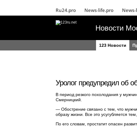
Ru24.pro
News‑life.pro
News‑l
Новости Мо
123 Новости
П
Уролог предупредил об об
В период резкого похолодания у мужчи
Смерницкий.
— Обострение связано с тем, что муж
образу жизни. Все это усугубляется те
По его словам, простатит опасен разви