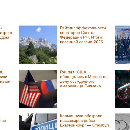
ик
Рейтинг эффективности
етро в
сенаторов Совета
удом
Федерации РФ. Итоги
весенней сессии-2026
л,
Reuters: США
ники
обращались к Москве по
ьными
делу осужденного
американца Гилмана
и
Карманники обокрали
ние
пассажиров рейса
Екатеринбург — Стамбул