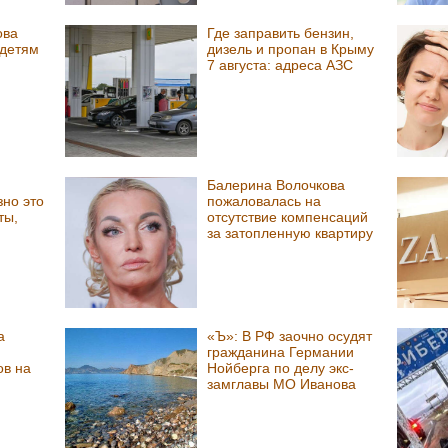
ова
Где заправить бензин,
 детям
дизель и пропан в Крыму
7 августа: адреса АЗС
Балерина Волочкова
зно это
пожаловалась на
ты,
отсутствие компенсаций
за затопленную квартиру
а
«Ъ»: В РФ заочно осудят
гражданина Германии
ов на
Нойберга по делу экс-
замглавы МО Иванова