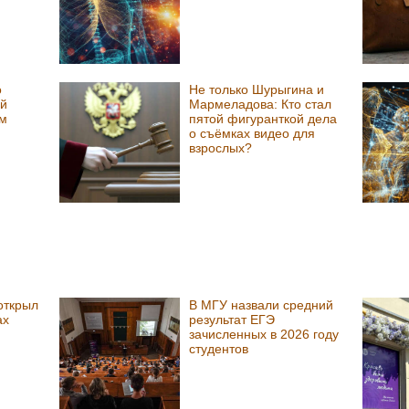
о
Не только Шурыгина и
й
Мармеладова: Кто стал
м
пятой фигуранткой дела
о съёмках видео для
взрослых?
открыл
В МГУ назвали средний
ах
результат ЕГЭ
зачисленных в 2026 году
студентов