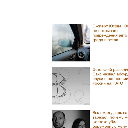
Эксперт Юсова: 
не покрывает
повреждения авто 
града и ветра
Эстонский разведч
Сакс назвал абсу
слухи о нападени
России на НАТО
Выломал дверь ва
зарезал: почему м
жестоко убил
беременную жену