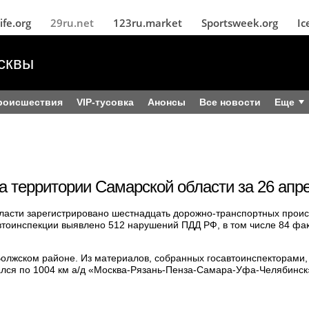
ife.org
29ru.net
123ru.market
Sportsweek.org
Ic
сквы
роисшествия
VIP-тусовка
Анонсы
Все новости
Еще
а территории Самарской области за 26 апре
ласти зарегистрировано шестнадцать дорожно-транспортных проис
автоинспекции выявлено 512 нарушений ПДД РФ, в том числе 84 фак
Волжском районе. Из материалов, собранных госавтоинспекторами, 
ался по 1004 км а/д «Москва-Рязань-Пенза-Самара-Уфа-Челябинск»