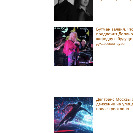
Бутман заявил, чт
предложит Долино
кафедру в будуще
джазовом вузе
Дептранс Москвы 
движение на улиц
после триатлона