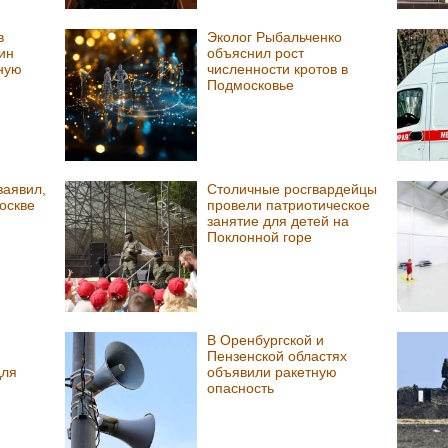
в
Эколог Рыбальченко
ин
объяснил рост
ную
численности кротов в
Подмосковье
заявил,
Столичные росгвардейцы
Москве
провели патриотическое
занятие для детей на
Поклонной горе
В Оренбургской и
Пензенской областях
для
объявили ракетную
опасность