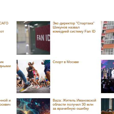
ОСАГО
Экс-директор "Спартака"
Шикунов назвал
от
комедией систему Fan ID
ик
Спорт в Москве
рдными
и
нной и
Baza: Житель Ивановской
осквич
области получил 30 млн
за врачебную ошибку