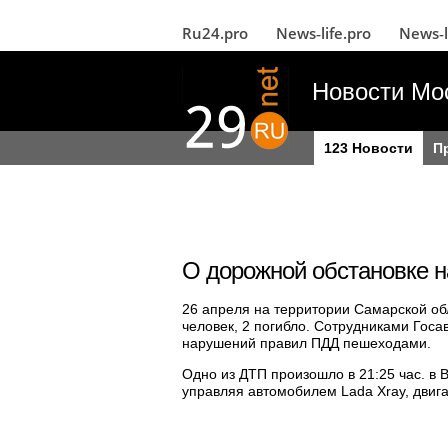
Ru24.pro
News‑life.pro
News‑l
Новости Мо
123 Новости
П
О дорожной обстановке н
26 апреля на территории Самарской об
человек, 2 погибло. Сотрудниками Гос
нарушений правил ПДД пешеходами.
Одно из ДТП произошло в 21:25 час. в 
управляя автомобилем Lada Xray, двиг