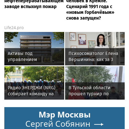
нефтеперерабатывающем
человек в Кремле.
заводе вспыхнул пожар
Сценарий 1991 года с
«новым Горбачёвым»
снова запущен?
Life24.pro
Активы под
Психосоматолог Елена
управлением
Вершинина: как за 3
инвесткомпании AMCH
минуты вернуть себе
превысили $50 млн
равновесие
Радио ЭНЕРДЖИ (NRG)
В Тульской области
собирает команду на
прошел турнир по
Tour de Russie в
рыбной ловле среди
Петербурге
команд
Мэр Москвы
железнодорожников
Сергей Собянин