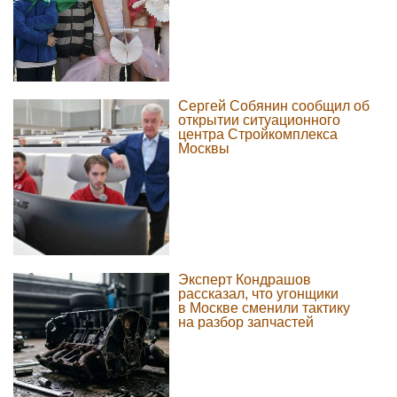
Сергей Собянин сообщил об
открытии ситуационного
центра Стройкомплекса
Москвы
Эксперт Кондрашов
рассказал, что угонщики
в Москве сменили тактику
на разбор запчастей