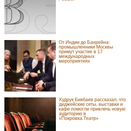
От Индии до Бахрейна:
промышленники Москвы
примут участие в 17
международных
мероприятиях
Худрук Бикбаев рассказал, что
диджейские сеты, выставки и
кафе помогли привлечь новую
аудиторию в
«Покровка.Театр»