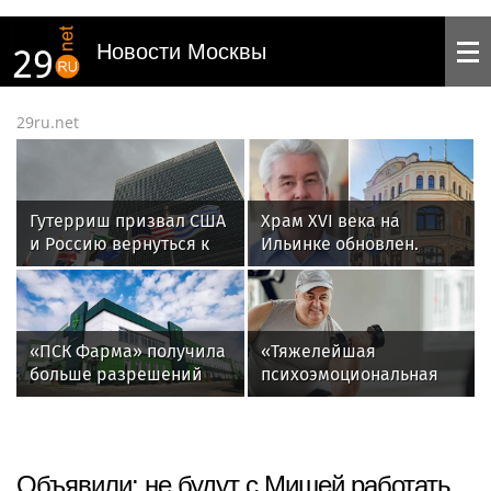
Новости Москвы
29ru.net
Гутерриш призвал США
Храм XVI века на
и Россию вернуться к
Ильинке обновлен.
диалогу по контролю
Собянин рассказал об
над ЯО
итогах работ
«ПСК Фарма» получила
«Тяжелейшая
больше разрешений
психоэмоциональная
на клинические
травма для мужчины»:
исследования
что такое гинекомастия
Объявили: не будут с Мишей работать.