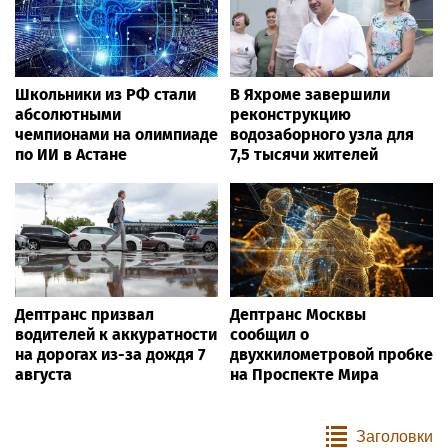
Школьники из РФ стали
В Яхроме завершили
абсолютными
реконструкцию
чемпионами на олимпиаде
водозаборного узла для
по ИИ в Астане
7,5 тысячи жителей
Дептранс призвал
Дептранс Москвы
водителей к аккуратности
сообщил о
на дорогах из-за дождя 7
двухкилометровой пробке
августа
на Проспекте Мира
Заголовки