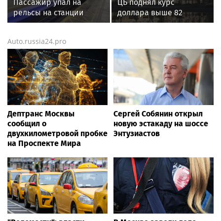
Пассажир упал на
ЦБ поднял курс
рельсы на станции
доллара выше 82
метро «Полежаевская»
рублей впервые за 4,5
месяца
Auto.russia24.pro
Дептранс Москвы
Сергей Собянин открыл
сообщил о
новую эстакаду на шоссе
двухкилометровой пробке
Энтузиастов
на Проспекте Мира