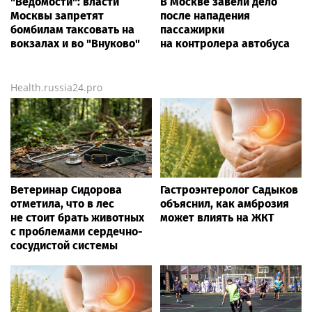
"Ведомости": власти
В Москве завели дело
Москвы запретят
после нападения
бомбилам таксовать на
пассажирки
вокзалах и во "Внуково"
на контролера автобуса
Health.russia24.pro
Ветеринар Сидорова
Гастроэнтеролог Садыков
отметила, что в лес
объяснил, как амброзия
не стоит брать животных
может влиять на ЖКТ
с проблемами сердечно-
сосудистой системы