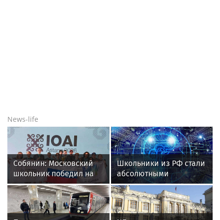
News-life
Собянин: Московский
Школьники из РФ стали
школьник победил на
абсолютными
олимпиаде по
чемпионами на
искусственному
олимпиаде по ИИ в
интеллекту
Астане