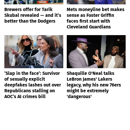
Brewers offer for Tarik
Mets moneyline bet makes
Skubal revealed — and it’s
sense as Foster Griffin
better than the Dodgers
faces first start with
Cleveland Guardians
‘Slap in the face’: Survivor
Shaquille O'Neal talks
of sexually explicit
LeBron James' Lakers
deepfakes lashes out over
legacy, why his new 76ers
Republicans stalling on
might be extremely
AOC’s AI crimes bill
'dangerous'