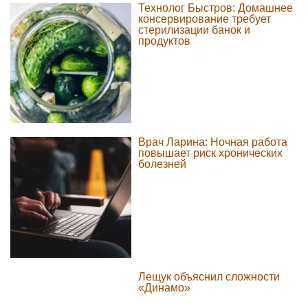
Технолог Быстров: Домашнее
консервирование требует
стерилизации банок и
продуктов
Врач Ларина: Ночная работа
повышает риск хронических
болезней
Лещук объяснил сложности
«Динамо»