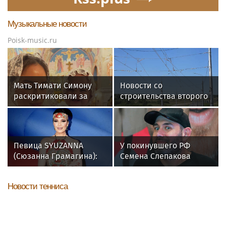
Музыкальные новости
Poisk-music.ru
Мать Тимати Симону
Новости со
раскритиковали за
строительства второго
неудачные фото
этапа линии
возлюбленной сына
«Славянка»
Валентины
Певица SYUZANNA
У покинувшего РФ
(Сюзанна Грамагина):
Семена Слепакова
как перестать
нашли еще две
волноваться и начать
квартиры в Москве
Новости тенниса
говорить спокойно