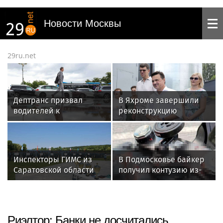
Новости Москвы
29ru.net
Дептранс призвал
В Яхроме завершили
водителей к
реконструкцию
аккуратности на
водозаборного узла
дорогах из-за дождя 7
для 7,5 тысячи жителей
августа
Инспекторы ГИМС из
В Подмосковье байкер
Саратовской области
получил контузию из-
стали победителями XIX
за столкновения с
Всероссийского
вороной
чемпионата по водно-
моторному спорту
Риэлтор: Банки не досчитались