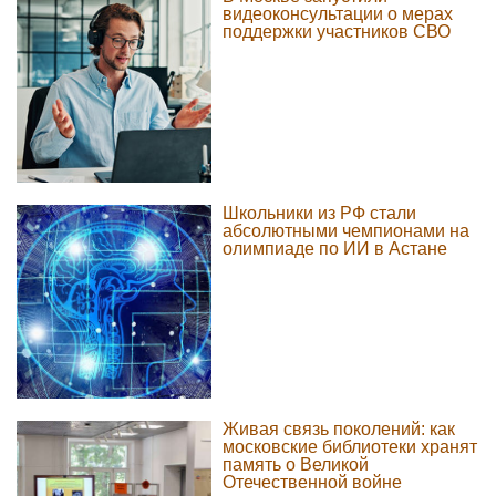
видеоконсультации о мерах
поддержки участников СВО
Школьники из РФ стали
абсолютными чемпионами на
олимпиаде по ИИ в Астане
Живая связь поколений: как
московские библиотеки хранят
память о Великой
Отечественной войне