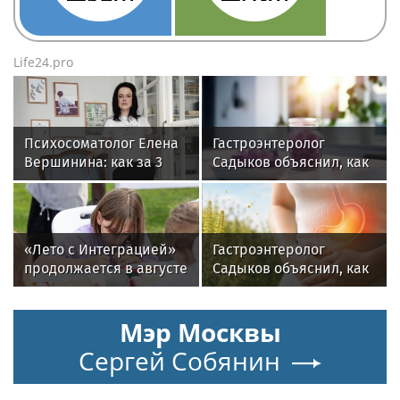
Life24.pro
Психосоматолог Елена
Гастроэнтеролог
Вершинина: как за 3
Садыков объяснил, как
минуты вернуть себе
сахар в рационе
равновесие
ускоряет изнашивание
тканей
«Лето с Интеграцией»
Гастроэнтеролог
продолжается в августе
Садыков объяснил, как
— заключительный
амброзия может влиять
месяц программы
на ЖКТ
Мэр Москвы
Сергей Собянин