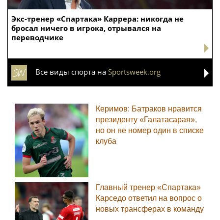
Экс-тренер «Спартака» Каррера: никогда не
бросал ничего в игрока, отрывался на
переводчике
Все виды спорта на
Sportsweek.org
Керимов: Батраков нравится
президенту «Галатасарая»,
но он не номер один в списке
клуба
Главный тренер «Спартака»
Карседо ответил на вопрос о
новых трансферах в команду