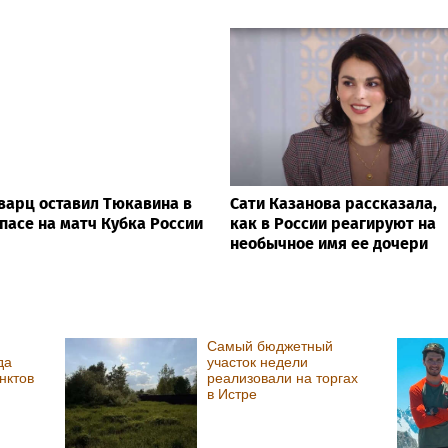
арц оставил Тюкавина в
Сати Казанова рассказала,
пасе на матч Кубка России
как в России реагируют на
необычное имя ее дочери
Самый бюджетный
да
участок недели
нктов
реализовали на торгах
в Истре