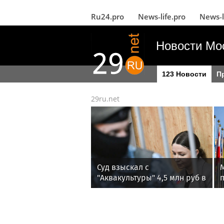
Ru24.pro
News‑life.pro
News‑l
Новости Мо
123 Новости
П
29ru.net
Суд взыскал с
"Аквакультуры" 4,5 млн руб в
конкурсную массу
Блиновской
с