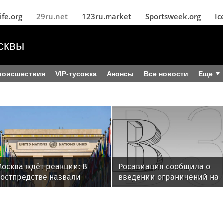
ife.org
29ru.net
123ru.market
Sportsweek.org
Ic
сквы
роисшествия
VIP-тусовка
Анонсы
Все новости
Еще
Москва ждёт реакции: В
Росавиация сообщила о
постпредстве назвали
введении ограничений на
молчание ООН «зелёным
полеты в Домодедово
ветом» для атак ВСУ