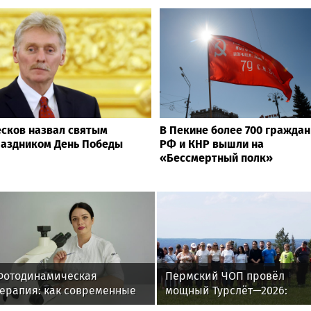
сков назвал святым
В Пекине более 700 граждан
аздником День Победы
РФ и КНР вышли на
«Бессмертный полк»
Фотодинамическая
Пермский ЧОП провёл
терапия: как современные
мощный Турслёт—2026:
технологии меняют подход к
фото, результаты и