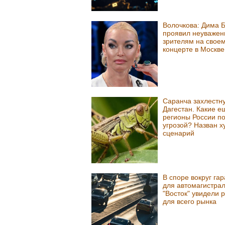
Волочкова: Дима 
проявил неуважен
зрителям на свое
концерте в Москве
Саранча захлестн
Дагестан. Какие е
регионы России п
угрозой? Назван 
сценарий
В споре вокруг га
для автомагистра
"Восток" увидели 
для всего рынка