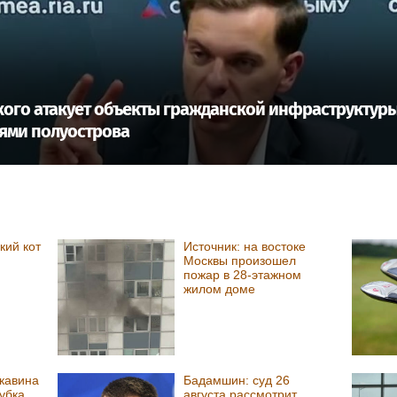
ого атакует объекты гражданской инфраструктуры 
ями полуострова
кий кот
Источник: на востоке
Москвы произошел
пожар в 28-этажном
жилом доме
кавина
Бадамшин: суд 26
убка
августа рассмотрит