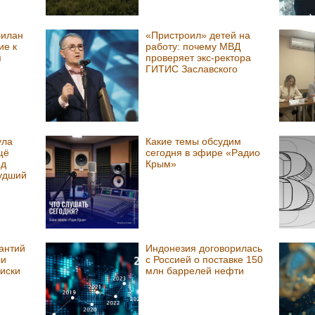
Билан
«Пристроил» детей на
ие к
работу: почему МВД
м
проверяет экс-ректора
ГИТИС Заславского
ула
Какие темы обсудим
щё
сегодня в эфире «Радио
од
Крым»
худший
рантий
Индонезия договорилась
ли
с Россией о поставке 150
риски
млн баррелей нефти