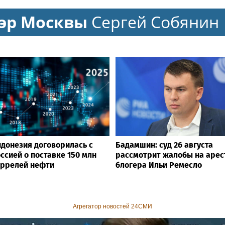
лечению онкологии
впечатления от
эр Москвы
Сергей Собянин
мероприятия
донезия договорилась с
Бадамшин: суд 26 августа
ссией о поставке 150 млн
рассмотрит жалобы на арес
ррелей нефти
блогера Ильи Ремесло
Агрегатор новостей 24СМИ