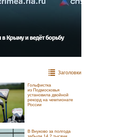
в Крыму и ведёт борьбу
Заголовки
Гольфистка
из Подмосковья
установила двойной
рекорд на чемпионате
России
В Внуково за полгода
забыли 14,2 тысячи