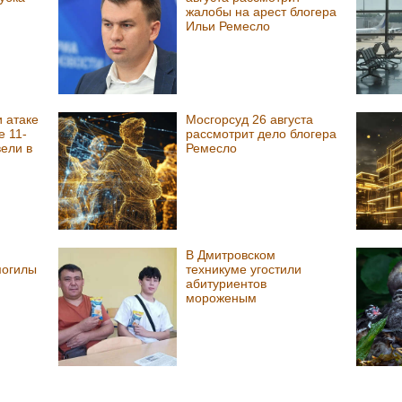
жалобы на арест блогера
Ильи Ремесло
 атаке
Мосгорсуд 26 августа
е 11-
рассмотрит дело блогера
ели в
Ремесло
В Дмитровском
могилы
техникуме угостили
абитуриентов
мороженым