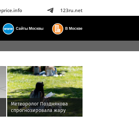
eprice.info
123ru.net
Сайты Москвы
В Москве
Метеоролог Позднякова
спрогнозировала жару
до +31 градуса в Москве