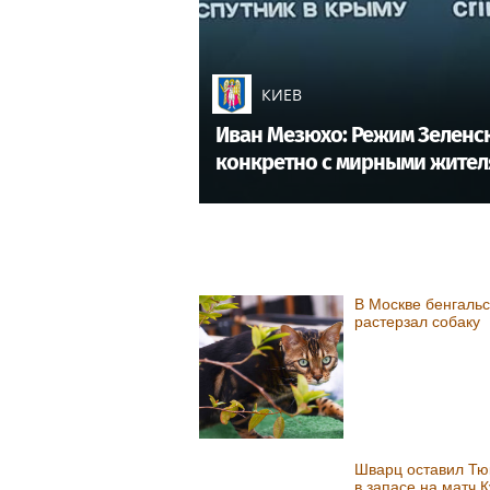
КИЕВ
Иван Мезюхо: Режим Зеленск
конкретно с мирными жител
В Москве бенгальс
растерзал собаку
Шварц оставил Тю
в запасе на матч К