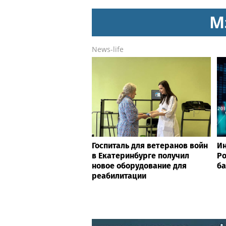
железнодорожников
М
News-life
Госпиталь для ветеранов войн
Ин
в Екатеринбурге получил
Ро
новое оборудование для
ба
реабилитации