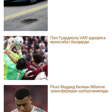
Пеп Гуардиола VAR қарорига
муносабат билдирди
Реал Мадрид Килиан Мбаппе
трансферидан шубҳаланмоқда