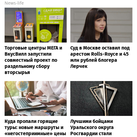
News-life
Торговые центры МЕГА и
Суд в Москве оставил под
ВкусВилл запустили
арестом Rolls-Royce и 45
совместный проект по
млн рублей блогера
раздельному сбору
Лерчек
вторсырья
Куда пропали горящие
Лучшими бойцами
туры: новые маршруты и
Уральского округа
«негостеприимные» цены
Росгвардии стали