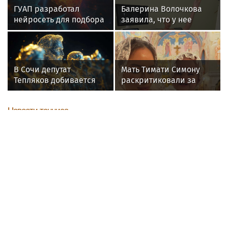
ГУАП разработал
Балерина Волочкова
нейросеть для подбора
заявила, что у нее
обуви по фото стопы
появилась гематома
после выхода на сцену
В Сочи депутат
Мать Тимати Симону
Тепляков добивается
раскритиковали за
изменений в Генплан
неудачные фото
для нового детсада
возлюбленной сына
Новости тенниса
Валентины