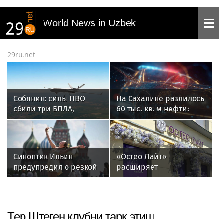
World News in Uzbek
29ru.net
Собянин: силы ПВО
На Сахалине разлилось
сбили три БПЛА,
60 тыс. кв. м нефти:
летящих на Москву
определён источник
Синоптик Ильин
«Остео Лайт»
предупредил о резкой
расширяет
смене погоды в Москве
пространство и
возможности: клиника
семейной остеопатии
переезжает в новый
Тер Штеген клубни тарк этиш
медицинский центр