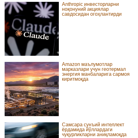
Anthropic инвесторларни
ноқонуний акциялар
савдосидан огоҳлантирди
Amazon маълумотлар
марказлари учун геотермал
энергия манбаларига сармоя
киритмоқда
Самсара сунъий интеллект
ёрдамида йўллардаги
чуқурликларни аниқламоқда