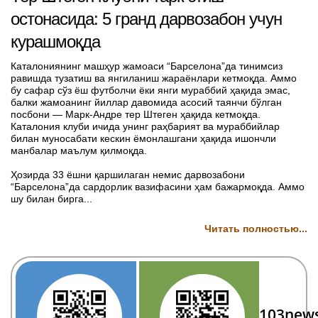
остонасида: 5 гранд дарвозабон учун
курашмоқда
Каталониянинг машҳур жамоаси “Барселона”да тинимсиз
равишда тузатиш ва янгиланиш жараёнлари кетмоқда. Аммо
бу сафар сўз ёш футболчи ёки янги мураббий ҳақида эмас,
балки жамоанинг йиллар давомида асосий таянчи бўлган
посбони — Марк-Андре тер Штеген ҳақида кетмоқда.
Каталония клуби ичида унинг раҳбарият ва мураббийлар
билан муносабати кескин ёмонлашгани ҳақида ишончли
манбалар маълум қилмоқда.
Ҳозирда 33 ёшни қаршилаган немис дарвозабони
“Барселона”да сардорлик вазифасини ҳам бажармоқда. Аммо
шу билан бирга...
Читать полностью...
103new