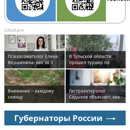
Life24.pro
Психосоматолог Елена
В Тульской области
Вершинина: как за 3
прошел турнир по
минуты вернуть себе
рыбной ловле среди
равновесие
команд
железнодорожников
Внимание – каждому
Гастроэнтеролог
сеянцу
Садыков объяснил, как
сахар в рационе
ускоряет изнашивание
Губернаторы России
тканей